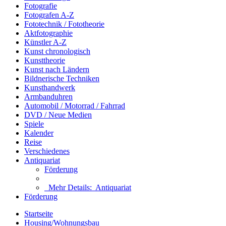
Fotografie
Fotografen A-Z
Fototechnik / Fototheorie
Aktfotographie
Künstler A-Z
Kunst chronologisch
Kunsttheorie
Kunst nach Ländern
Bildnerische Techniken
Kunsthandwerk
Armbanduhren
Automobil / Motorrad / Fahrrad
DVD / Neue Medien
Spiele
Kalender
Reise
Verschiedenes
Antiquariat
Förderung
Mehr Details:
Antiquariat
Förderung
Startseite
Housing/Wohnungsbau