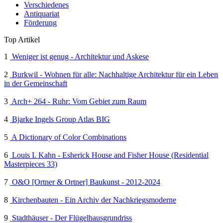
Verschiedenes
Antiquariat
Förderung
Top Artikel
1
Weniger ist genug - Architektur und Askese
2
Burkwil - Wohnen für alle: Nachhaltige Architektur für ein Leben
in der Gemeinschaft
3
Arch+ 264 - Ruhr: Vom Gebiet zum Raum
4
Bjarke Ingels Group Atlas BIG
5
A Dictionary of Color Combinations
6
Louis I. Kahn - Esherick House and Fisher House (Residential
Masterpieces 33)
7
O&O [Ortner & Ortner] Baukunst - 2012-2024
8
Kirchenbauten - Ein Archiv der Nachkriegsmoderne
9
Stadthäuser - Der Flügelhausgrundriss