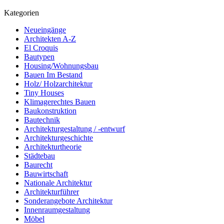
Kategorien
Neueingänge
Architekten A-Z
El Croquis
Bautypen
Housing/Wohnungsbau
Bauen Im Bestand
Holz/ Holzarchitektur
Tiny Houses
Klimagerechtes Bauen
Baukonstruktion
Bautechnik
Architekturgestaltung / -entwurf
Architekturgeschichte
Architekturtheorie
Städtebau
Baurecht
Bauwirtschaft
Nationale Architektur
Architekturführer
Sonderangebote Architektur
Innenraumgestaltung
Möbel