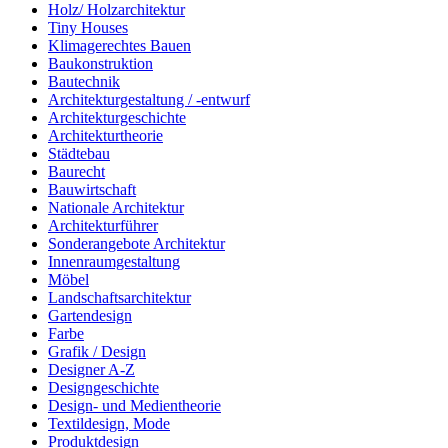
Holz/ Holzarchitektur
Tiny Houses
Klimagerechtes Bauen
Baukonstruktion
Bautechnik
Architekturgestaltung / -entwurf
Architekturgeschichte
Architekturtheorie
Städtebau
Baurecht
Bauwirtschaft
Nationale Architektur
Architekturführer
Sonderangebote Architektur
Innenraumgestaltung
Möbel
Landschaftsarchitektur
Gartendesign
Farbe
Grafik / Design
Designer A-Z
Designgeschichte
Design- und Medientheorie
Textildesign, Mode
Produktdesign