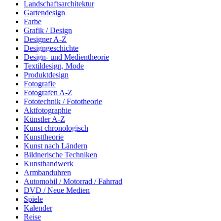
Landschaftsarchitektur
Gartendesign
Farbe
Grafik / Design
Designer A-Z
Designgeschichte
Design- und Medientheorie
Textildesign, Mode
Produktdesign
Fotografie
Fotografen A-Z
Fototechnik / Fototheorie
Aktfotographie
Künstler A-Z
Kunst chronologisch
Kunsttheorie
Kunst nach Ländern
Bildnerische Techniken
Kunsthandwerk
Armbanduhren
Automobil / Motorrad / Fahrrad
DVD / Neue Medien
Spiele
Kalender
Reise