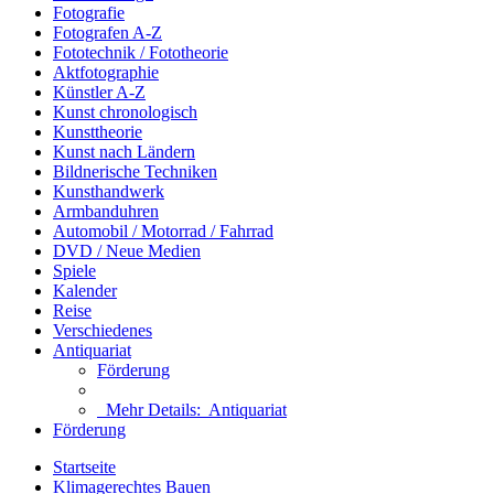
Fotografie
Fotografen A-Z
Fototechnik / Fototheorie
Aktfotographie
Künstler A-Z
Kunst chronologisch
Kunsttheorie
Kunst nach Ländern
Bildnerische Techniken
Kunsthandwerk
Armbanduhren
Automobil / Motorrad / Fahrrad
DVD / Neue Medien
Spiele
Kalender
Reise
Verschiedenes
Antiquariat
Förderung
Mehr Details:
Antiquariat
Förderung
Startseite
Klimagerechtes Bauen