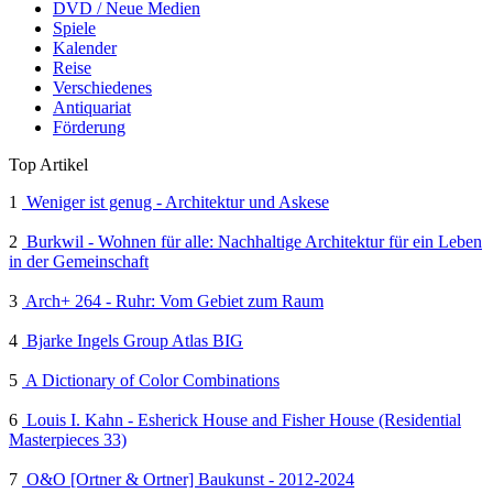
DVD / Neue Medien
Spiele
Kalender
Reise
Verschiedenes
Antiquariat
Förderung
Top Artikel
1
Weniger ist genug - Architektur und Askese
2
Burkwil - Wohnen für alle: Nachhaltige Architektur für ein Leben
in der Gemeinschaft
3
Arch+ 264 - Ruhr: Vom Gebiet zum Raum
4
Bjarke Ingels Group Atlas BIG
5
A Dictionary of Color Combinations
6
Louis I. Kahn - Esherick House and Fisher House (Residential
Masterpieces 33)
7
O&O [Ortner & Ortner] Baukunst - 2012-2024