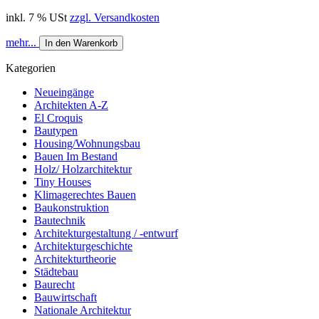
inkl. 7 % USt
zzgl. Versandkosten
mehr...
In den Warenkorb
Kategorien
Neueingänge
Architekten A-Z
El Croquis
Bautypen
Housing/Wohnungsbau
Bauen Im Bestand
Holz/ Holzarchitektur
Tiny Houses
Klimagerechtes Bauen
Baukonstruktion
Bautechnik
Architekturgestaltung / -entwurf
Architekturgeschichte
Architekturtheorie
Städtebau
Baurecht
Bauwirtschaft
Nationale Architektur