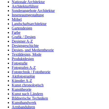
Nationale Architektur
Architekturführer
Sonderangebote Architektur
Innenraumgestaltung
Möbel
Landschaftsarchitektur
Gartendesign
Farbe
Grafik / Design
Designer A-Z
Designgeschichte
Design- und Medientheorie
Textildesign, Mode
Produktdesign
Fotografie
Fotografen A-Z
Fototechnik / Fototheorie
Aktfotographie
Künstler A-Z
Kunst chronologisch
Kunsttheorie
Kunst nach Ländern
Bildnerische Techniken
Kunsthandwerk
Armbanduhren