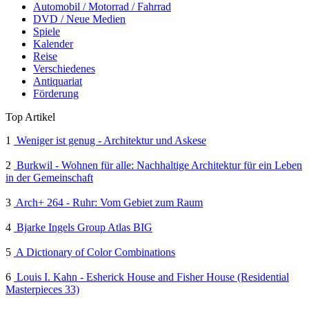
Automobil / Motorrad / Fahrrad
DVD / Neue Medien
Spiele
Kalender
Reise
Verschiedenes
Antiquariat
Förderung
Top Artikel
1
Weniger ist genug - Architektur und Askese
2
Burkwil - Wohnen für alle: Nachhaltige Architektur für ein Leben
in der Gemeinschaft
3
Arch+ 264 - Ruhr: Vom Gebiet zum Raum
4
Bjarke Ingels Group Atlas BIG
5
A Dictionary of Color Combinations
6
Louis I. Kahn - Esherick House and Fisher House (Residential
Masterpieces 33)