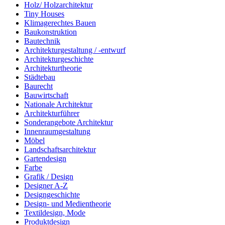
Holz/ Holzarchitektur
Tiny Houses
Klimagerechtes Bauen
Baukonstruktion
Bautechnik
Architekturgestaltung / -entwurf
Architekturgeschichte
Architekturtheorie
Städtebau
Baurecht
Bauwirtschaft
Nationale Architektur
Architekturführer
Sonderangebote Architektur
Innenraumgestaltung
Möbel
Landschaftsarchitektur
Gartendesign
Farbe
Grafik / Design
Designer A-Z
Designgeschichte
Design- und Medientheorie
Textildesign, Mode
Produktdesign