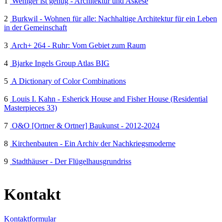
1
Weniger ist genug - Architektur und Askese
2
Burkwil - Wohnen für alle: Nachhaltige Architektur für ein Leben
in der Gemeinschaft
3
Arch+ 264 - Ruhr: Vom Gebiet zum Raum
4
Bjarke Ingels Group Atlas BIG
5
A Dictionary of Color Combinations
6
Louis I. Kahn - Esherick House and Fisher House (Residential
Masterpieces 33)
7
O&O [Ortner & Ortner] Baukunst - 2012-2024
8
Kirchenbauten - Ein Archiv der Nachkriegsmoderne
9
Stadthäuser - Der Flügelhausgrundriss
Kontakt
Kontaktformular