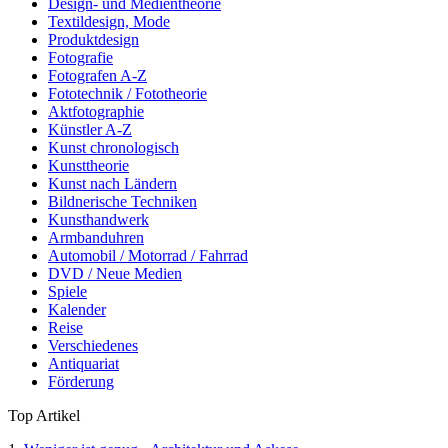
Design- und Medientheorie
Textildesign, Mode
Produktdesign
Fotografie
Fotografen A-Z
Fototechnik / Fototheorie
Aktfotographie
Künstler A-Z
Kunst chronologisch
Kunsttheorie
Kunst nach Ländern
Bildnerische Techniken
Kunsthandwerk
Armbanduhren
Automobil / Motorrad / Fahrrad
DVD / Neue Medien
Spiele
Kalender
Reise
Verschiedenes
Antiquariat
Förderung
Top Artikel