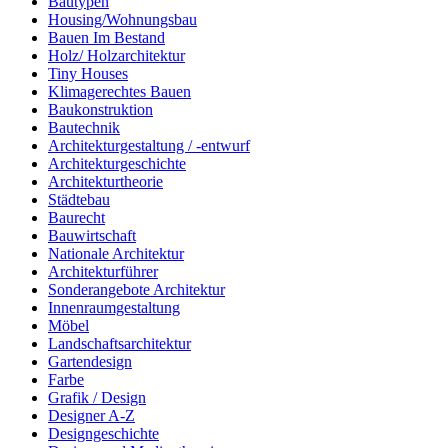
Bautypen
Housing/Wohnungsbau
Bauen Im Bestand
Holz/ Holzarchitektur
Tiny Houses
Klimagerechtes Bauen
Baukonstruktion
Bautechnik
Architekturgestaltung / -entwurf
Architekturgeschichte
Architekturtheorie
Städtebau
Baurecht
Bauwirtschaft
Nationale Architektur
Architekturführer
Sonderangebote Architektur
Innenraumgestaltung
Möbel
Landschaftsarchitektur
Gartendesign
Farbe
Grafik / Design
Designer A-Z
Designgeschichte