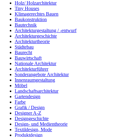
Holz/ Holzarchitektur
Tiny Houses
Klimagerechtes Bauen
Baukonstruktion
Bautechnik
Architekturgestaltung / -entwurf
Architekturgeschichte
Architekturtheorie
Städtebau
Baurecht
Bauwirtschaft
Nationale Architektur
Architekturführer
Sonderangebote Architektur
Innenraumgestaltung
Möbel
Landschaftsarchitektur
Gartendesign
Farbe
Grafik / Design
Designer A-Z
Designgeschichte
Design- und Medientheorie
Textildesign, Mode
Produktdesign