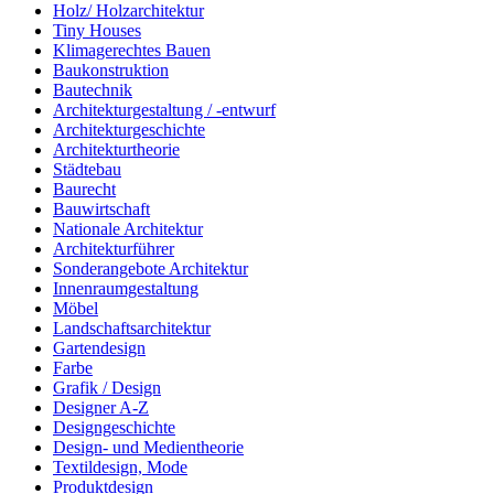
Holz/ Holzarchitektur
Tiny Houses
Klimagerechtes Bauen
Baukonstruktion
Bautechnik
Architekturgestaltung / -entwurf
Architekturgeschichte
Architekturtheorie
Städtebau
Baurecht
Bauwirtschaft
Nationale Architektur
Architekturführer
Sonderangebote Architektur
Innenraumgestaltung
Möbel
Landschaftsarchitektur
Gartendesign
Farbe
Grafik / Design
Designer A-Z
Designgeschichte
Design- und Medientheorie
Textildesign, Mode
Produktdesign