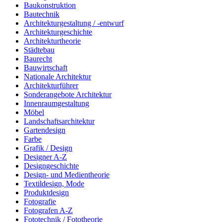
Baukonstruktion
Bautechnik
Architekturgestaltung / -entwurf
Architekturgeschichte
Architekturtheorie
Städtebau
Baurecht
Bauwirtschaft
Nationale Architektur
Architekturführer
Sonderangebote Architektur
Innenraumgestaltung
Möbel
Landschaftsarchitektur
Gartendesign
Farbe
Grafik / Design
Designer A-Z
Designgeschichte
Design- und Medientheorie
Textildesign, Mode
Produktdesign
Fotografie
Fotografen A-Z
Fototechnik / Fototheorie