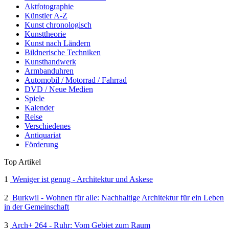
Aktfotographie
Künstler A-Z
Kunst chronologisch
Kunsttheorie
Kunst nach Ländern
Bildnerische Techniken
Kunsthandwerk
Armbanduhren
Automobil / Motorrad / Fahrrad
DVD / Neue Medien
Spiele
Kalender
Reise
Verschiedenes
Antiquariat
Förderung
Top Artikel
1
Weniger ist genug - Architektur und Askese
2
Burkwil - Wohnen für alle: Nachhaltige Architektur für ein Leben
in der Gemeinschaft
3
Arch+ 264 - Ruhr: Vom Gebiet zum Raum