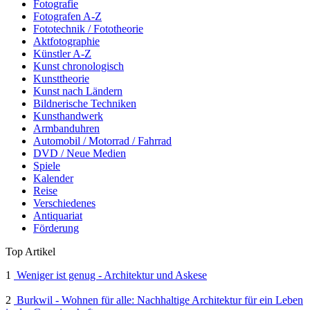
Fotografie
Fotografen A-Z
Fototechnik / Fototheorie
Aktfotographie
Künstler A-Z
Kunst chronologisch
Kunsttheorie
Kunst nach Ländern
Bildnerische Techniken
Kunsthandwerk
Armbanduhren
Automobil / Motorrad / Fahrrad
DVD / Neue Medien
Spiele
Kalender
Reise
Verschiedenes
Antiquariat
Förderung
Top Artikel
1
Weniger ist genug - Architektur und Askese
2
Burkwil - Wohnen für alle: Nachhaltige Architektur für ein Leben