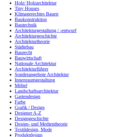
Holz/ Holzarchitektur
Tiny Houses
Klimagerechtes Bauen
Baukonstruktion
Bautechnik
Architekturgestaltung / -entwurf
Architekturgeschichte
Architekturtheorie
Städtebau
Baurecht
Bauwirtschaft
Nationale Architektur
Architekturführer
Sonderangebote Architektur
Innenraumgestaltung
Möbel
Landschaftsarchitektur
Gartendesign
Farbe
Grafik / Design
Designer A-Z
Designgeschichte
Design- und Medientheorie
Textildesign, Mode
Produktdesign