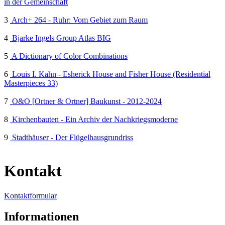
in der Gemeinschaft
3
Arch+ 264 - Ruhr: Vom Gebiet zum Raum
4
Bjarke Ingels Group Atlas BIG
5
A Dictionary of Color Combinations
6
Louis I. Kahn - Esherick House and Fisher House (Residential
Masterpieces 33)
7
O&O [Ortner & Ortner] Baukunst - 2012-2024
8
Kirchenbauten - Ein Archiv der Nachkriegsmoderne
9
Stadthäuser - Der Flügelhausgrundriss
Kontakt
Kontaktformular
Informationen