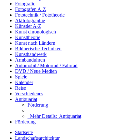
Fotografie
Fotografen A-Z
Fototechnik / Fototheorie
Aktfotographie
Künstler A-Z
Kunst chronologisch
Kunsttheorie
Kunst nach Ländern
Bildnerische Techniken
Kunsthandwerk
Armbanduhren
Automobil / Motorrad / Fahrrad
DVD / Neue Medien
Spiele
Kalender
Reise
Verschiedenes
Antiquariat
Förderung
Mehr Details:
Antiquariat
Förderung
Startseite
Landschaftsarchitektur