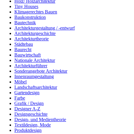
Holz/ Holzarchitektur
Tiny Houses
Klimagerechtes Bauen
Baukonstruktion
Bautechnik
Architekturgestaltung / -entwurf
Architekturgeschichte
Architekturtheorie
Städtebau
Baurecht
Bauwirtschaft
Nationale Architektur
Architekturführer
Sonderangebote Architektur
Innenraumgestaltung
Möbel
Landschaftsarchitektur
Gartendesign
Farbe
Grafik / Design
Designer A-Z
Designgeschichte
Design- und Medientheorie
Textildesign, Mode
Produktdesign