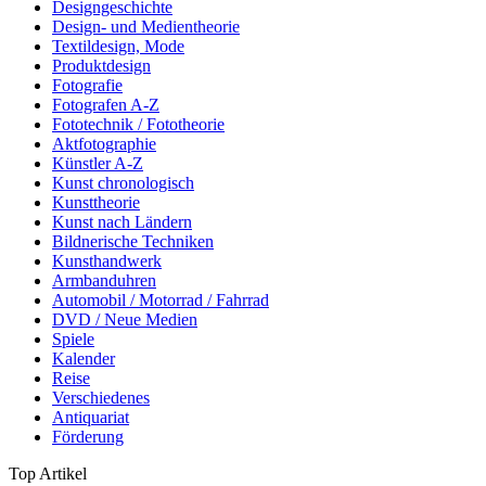
Designgeschichte
Design- und Medientheorie
Textildesign, Mode
Produktdesign
Fotografie
Fotografen A-Z
Fototechnik / Fototheorie
Aktfotographie
Künstler A-Z
Kunst chronologisch
Kunsttheorie
Kunst nach Ländern
Bildnerische Techniken
Kunsthandwerk
Armbanduhren
Automobil / Motorrad / Fahrrad
DVD / Neue Medien
Spiele
Kalender
Reise
Verschiedenes
Antiquariat
Förderung
Top Artikel