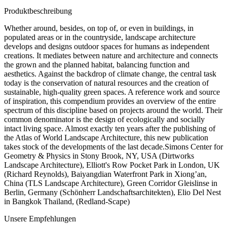
Produktbeschreibung
Whether around, besides, on top of, or even in buildings, in
populated areas or in the countryside, landscape architecture
develops and designs outdoor spaces for humans as independent
creations. It mediates between nature and architecture and connects
the grown and the planned habitat, balancing function and
aesthetics. Against the backdrop of climate change, the central task
today is the conservation of natural resources and the creation of
sustainable, high-quality green spaces. A reference work and source
of inspiration, this compendium provides an overview of the entire
spectrum of this discipline based on projects around the world. Their
common denominator is the design of ecologically and socially
intact living space. Almost exactly ten years after the publishing of
the Atlas of World Landscape Architecture, this new publication
takes stock of the developments of the last decade.Simons Center for
Geometry & Physics in Stony Brook, NY, USA (Dirtworks
Landscape Architecture), Elliott's Row Pocket Park in London, UK
(Richard Reynolds), Baiyangdian Waterfront Park in Xiong’an,
China (TLS Landscape Architecture), Green Corridor Gleislinse in
Berlin, Germany (Schönherr Landschaftsarchitekten), Elio Del Nest
in Bangkok Thailand, (Redland-Scape)
Unsere Empfehlungen