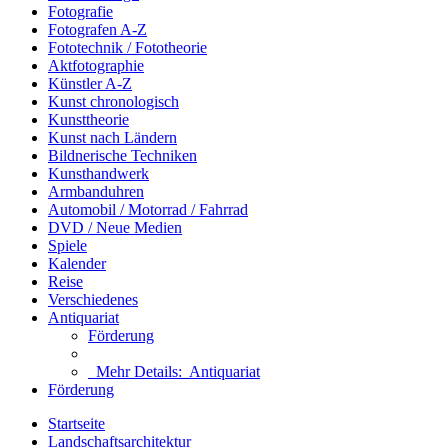
Fotografie
Fotografen A-Z
Fototechnik / Fototheorie
Aktfotographie
Künstler A-Z
Kunst chronologisch
Kunsttheorie
Kunst nach Ländern
Bildnerische Techniken
Kunsthandwerk
Armbanduhren
Automobil / Motorrad / Fahrrad
DVD / Neue Medien
Spiele
Kalender
Reise
Verschiedenes
Antiquariat
Förderung
Mehr Details:
Antiquariat
Förderung
Startseite
Landschaftsarchitektur