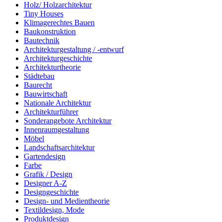
Holz/ Holzarchitektur
Tiny Houses
Klimagerechtes Bauen
Baukonstruktion
Bautechnik
Architekturgestaltung / -entwurf
Architekturgeschichte
Architekturtheorie
Städtebau
Baurecht
Bauwirtschaft
Nationale Architektur
Architekturführer
Sonderangebote Architektur
Innenraumgestaltung
Möbel
Landschaftsarchitektur
Gartendesign
Farbe
Grafik / Design
Designer A-Z
Designgeschichte
Design- und Medientheorie
Textildesign, Mode
Produktdesign