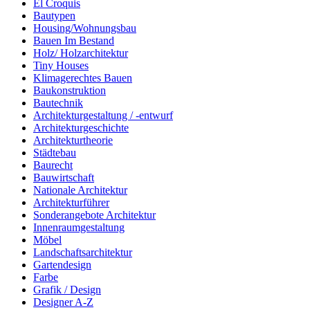
El Croquis
Bautypen
Housing/Wohnungsbau
Bauen Im Bestand
Holz/ Holzarchitektur
Tiny Houses
Klimagerechtes Bauen
Baukonstruktion
Bautechnik
Architekturgestaltung / -entwurf
Architekturgeschichte
Architekturtheorie
Städtebau
Baurecht
Bauwirtschaft
Nationale Architektur
Architekturführer
Sonderangebote Architektur
Innenraumgestaltung
Möbel
Landschaftsarchitektur
Gartendesign
Farbe
Grafik / Design
Designer A-Z