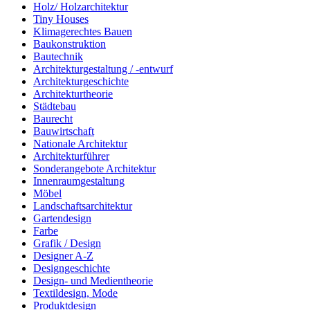
Holz/ Holzarchitektur
Tiny Houses
Klimagerechtes Bauen
Baukonstruktion
Bautechnik
Architekturgestaltung / -entwurf
Architekturgeschichte
Architekturtheorie
Städtebau
Baurecht
Bauwirtschaft
Nationale Architektur
Architekturführer
Sonderangebote Architektur
Innenraumgestaltung
Möbel
Landschaftsarchitektur
Gartendesign
Farbe
Grafik / Design
Designer A-Z
Designgeschichte
Design- und Medientheorie
Textildesign, Mode
Produktdesign