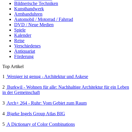
Bildnerische Techniken
Kunsthandwerk
Armbanduhren
Automobil / Motorrad / Fahrrad
DVD / Neue Medien
Spiele
Kalender
Reise
Verschiedenes
Antiquariat
Förderung
Top Artikel
1
Weniger ist genug - Architektur und Askese
2
Burkwil - Wohnen für alle: Nachhaltige Architektur für ein Leben
in der Gemeinschaft
3
Arch+ 264 - Ruhr: Vom Gebiet zum Raum
4
Bjarke Ingels Group Atlas BIG
5
A Dictionary of Color Combinations