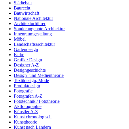
Städtebau
Baurecht
Bauwirtschaft
Nationale Architektur
Architekturführer
Sonderangebote Architektur
Innenraumgestaltung
Möbel
Landschaftsarchitektur
Gartendesign
Farbe
Grafik / Design
Designer A-Z
Designgeschichte
Design- und Medientheorie
Textildesign, Mode
Produktdesign
Fotografie
Fotografen A-Z
Fototechnik / Fototheorie
Aktfotographie
Künstler A-Z
Kunst chronologisch
Kunsttheorie
Kunst nach Ländern