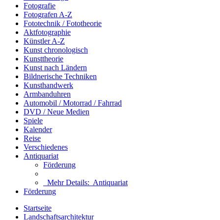
Fotografie
Fotografen A-Z
Fototechnik / Fototheorie
Aktfotographie
Künstler A-Z
Kunst chronologisch
Kunsttheorie
Kunst nach Ländern
Bildnerische Techniken
Kunsthandwerk
Armbanduhren
Automobil / Motorrad / Fahrrad
DVD / Neue Medien
Spiele
Kalender
Reise
Verschiedenes
Antiquariat
Förderung
Mehr Details:
Antiquariat
Förderung
Startseite
Landschaftsarchitektur