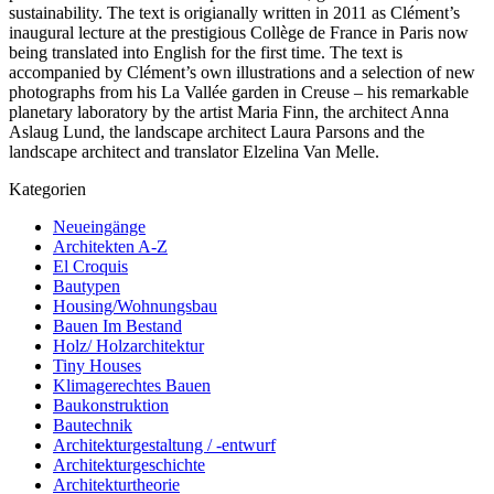
sustainability. The text is origianally written in 2011 as Clément’s
inaugural lecture at the prestigious Collège de France in Paris now
being translated into English for the first time. The text is
accompanied by Clément’s own illustrations and a selection of new
photographs from his La Vallée garden in Creuse – his remarkable
planetary laboratory by the artist Maria Finn, the architect Anna
Aslaug Lund, the landscape architect Laura Parsons and the
landscape architect and translator Elzelina Van Melle.
Kategorien
Neueingänge
Architekten A-Z
El Croquis
Bautypen
Housing/Wohnungsbau
Bauen Im Bestand
Holz/ Holzarchitektur
Tiny Houses
Klimagerechtes Bauen
Baukonstruktion
Bautechnik
Architekturgestaltung / -entwurf
Architekturgeschichte
Architekturtheorie