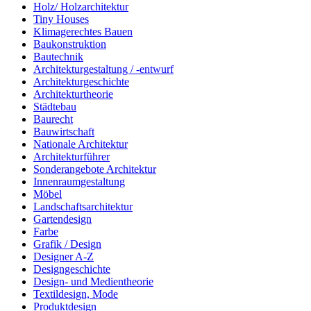
Holz/ Holzarchitektur
Tiny Houses
Klimagerechtes Bauen
Baukonstruktion
Bautechnik
Architekturgestaltung / -entwurf
Architekturgeschichte
Architekturtheorie
Städtebau
Baurecht
Bauwirtschaft
Nationale Architektur
Architekturführer
Sonderangebote Architektur
Innenraumgestaltung
Möbel
Landschaftsarchitektur
Gartendesign
Farbe
Grafik / Design
Designer A-Z
Designgeschichte
Design- und Medientheorie
Textildesign, Mode
Produktdesign