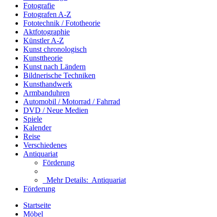
Fotografie
Fotografen A-Z
Fototechnik / Fototheorie
Aktfotographie
Künstler A-Z
Kunst chronologisch
Kunsttheorie
Kunst nach Ländern
Bildnerische Techniken
Kunsthandwerk
Armbanduhren
Automobil / Motorrad / Fahrrad
DVD / Neue Medien
Spiele
Kalender
Reise
Verschiedenes
Antiquariat
Förderung
Mehr Details:
Antiquariat
Förderung
Startseite
Möbel