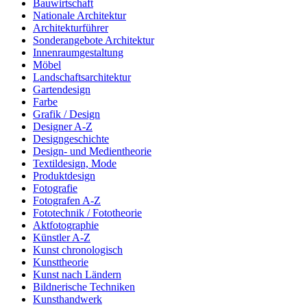
Bauwirtschaft
Nationale Architektur
Architekturführer
Sonderangebote Architektur
Innenraumgestaltung
Möbel
Landschaftsarchitektur
Gartendesign
Farbe
Grafik / Design
Designer A-Z
Designgeschichte
Design- und Medientheorie
Textildesign, Mode
Produktdesign
Fotografie
Fotografen A-Z
Fototechnik / Fototheorie
Aktfotographie
Künstler A-Z
Kunst chronologisch
Kunsttheorie
Kunst nach Ländern
Bildnerische Techniken
Kunsthandwerk