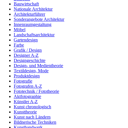
Bauwirtschaft
Nationale Architektur
Architekturführer
Sonderangebote Architektur
Innenraumgestaltung
Möbel
Landschaftsarchitektur
Gartendesign
Farbe
Grafik / Design
Designer A-Z
Designgeschichte
Design- und Medientheorie
Textildesign, Mode
Produktdesign
Fotografie
Fotografen A-Z
Fototechnik / Fototheorie
Aktfotographie
Künstler A-Z
Kunst chronologisch
Kunsttheorie
Kunst nach Ländern
Bildnerische Techniken
Kunsthandwerk