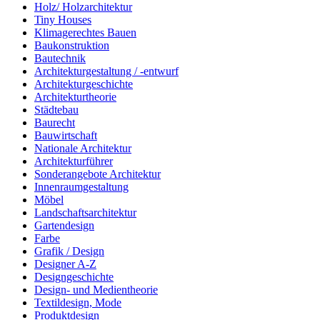
Holz/ Holzarchitektur
Tiny Houses
Klimagerechtes Bauen
Baukonstruktion
Bautechnik
Architekturgestaltung / -entwurf
Architekturgeschichte
Architekturtheorie
Städtebau
Baurecht
Bauwirtschaft
Nationale Architektur
Architekturführer
Sonderangebote Architektur
Innenraumgestaltung
Möbel
Landschaftsarchitektur
Gartendesign
Farbe
Grafik / Design
Designer A-Z
Designgeschichte
Design- und Medientheorie
Textildesign, Mode
Produktdesign