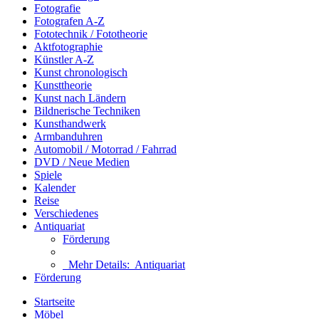
Fotografie
Fotografen A-Z
Fototechnik / Fototheorie
Aktfotographie
Künstler A-Z
Kunst chronologisch
Kunsttheorie
Kunst nach Ländern
Bildnerische Techniken
Kunsthandwerk
Armbanduhren
Automobil / Motorrad / Fahrrad
DVD / Neue Medien
Spiele
Kalender
Reise
Verschiedenes
Antiquariat
Förderung
Mehr Details:
Antiquariat
Förderung
Startseite
Möbel