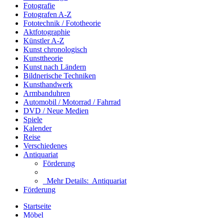
Fotografie
Fotografen A-Z
Fototechnik / Fototheorie
Aktfotographie
Künstler A-Z
Kunst chronologisch
Kunsttheorie
Kunst nach Ländern
Bildnerische Techniken
Kunsthandwerk
Armbanduhren
Automobil / Motorrad / Fahrrad
DVD / Neue Medien
Spiele
Kalender
Reise
Verschiedenes
Antiquariat
Förderung
Mehr Details:
Antiquariat
Förderung
Startseite
Möbel