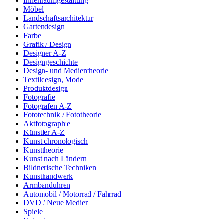
Innenraumgestaltung
Möbel
Landschaftsarchitektur
Gartendesign
Farbe
Grafik / Design
Designer A-Z
Designgeschichte
Design- und Medientheorie
Textildesign, Mode
Produktdesign
Fotografie
Fotografen A-Z
Fototechnik / Fototheorie
Aktfotographie
Künstler A-Z
Kunst chronologisch
Kunsttheorie
Kunst nach Ländern
Bildnerische Techniken
Kunsthandwerk
Armbanduhren
Automobil / Motorrad / Fahrrad
DVD / Neue Medien
Spiele