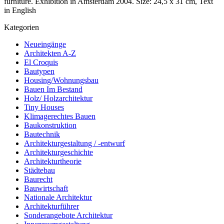
furniture. Exhibition in Amsterdam 2004. Size: 24,5 x 31 cm, Text
in English
Kategorien
Neueingänge
Architekten A-Z
El Croquis
Bautypen
Housing/Wohnungsbau
Bauen Im Bestand
Holz/ Holzarchitektur
Tiny Houses
Klimagerechtes Bauen
Baukonstruktion
Bautechnik
Architekturgestaltung / -entwurf
Architekturgeschichte
Architekturtheorie
Städtebau
Baurecht
Bauwirtschaft
Nationale Architektur
Architekturführer
Sonderangebote Architektur