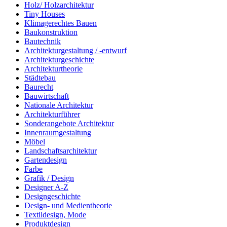
Holz/ Holzarchitektur
Tiny Houses
Klimagerechtes Bauen
Baukonstruktion
Bautechnik
Architekturgestaltung / -entwurf
Architekturgeschichte
Architekturtheorie
Städtebau
Baurecht
Bauwirtschaft
Nationale Architektur
Architekturführer
Sonderangebote Architektur
Innenraumgestaltung
Möbel
Landschaftsarchitektur
Gartendesign
Farbe
Grafik / Design
Designer A-Z
Designgeschichte
Design- und Medientheorie
Textildesign, Mode
Produktdesign