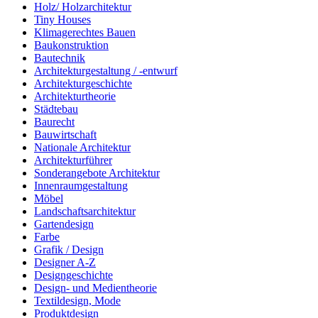
Holz/ Holzarchitektur
Tiny Houses
Klimagerechtes Bauen
Baukonstruktion
Bautechnik
Architekturgestaltung / -entwurf
Architekturgeschichte
Architekturtheorie
Städtebau
Baurecht
Bauwirtschaft
Nationale Architektur
Architekturführer
Sonderangebote Architektur
Innenraumgestaltung
Möbel
Landschaftsarchitektur
Gartendesign
Farbe
Grafik / Design
Designer A-Z
Designgeschichte
Design- und Medientheorie
Textildesign, Mode
Produktdesign