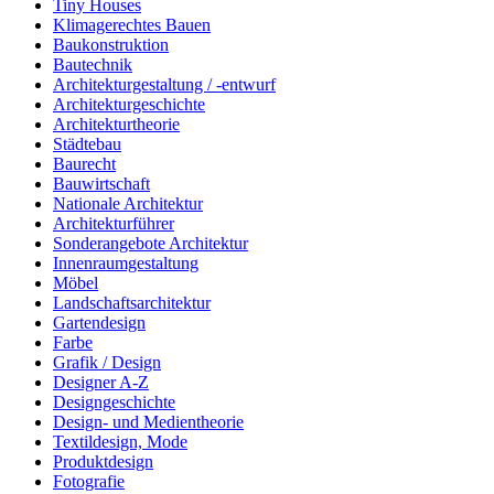
Tiny Houses
Klimagerechtes Bauen
Baukonstruktion
Bautechnik
Architekturgestaltung / -entwurf
Architekturgeschichte
Architekturtheorie
Städtebau
Baurecht
Bauwirtschaft
Nationale Architektur
Architekturführer
Sonderangebote Architektur
Innenraumgestaltung
Möbel
Landschaftsarchitektur
Gartendesign
Farbe
Grafik / Design
Designer A-Z
Designgeschichte
Design- und Medientheorie
Textildesign, Mode
Produktdesign
Fotografie