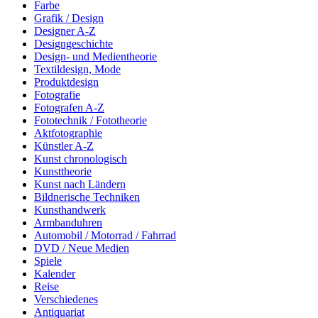
Farbe
Grafik / Design
Designer A-Z
Designgeschichte
Design- und Medientheorie
Textildesign, Mode
Produktdesign
Fotografie
Fotografen A-Z
Fototechnik / Fototheorie
Aktfotographie
Künstler A-Z
Kunst chronologisch
Kunsttheorie
Kunst nach Ländern
Bildnerische Techniken
Kunsthandwerk
Armbanduhren
Automobil / Motorrad / Fahrrad
DVD / Neue Medien
Spiele
Kalender
Reise
Verschiedenes
Antiquariat