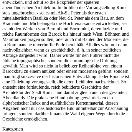
entwickeln, und schuf so die Eckpfeiler der späteren
abendländischen Architektur. In ihr blieb die Vorrangstellung Roms
stets ungebrochen - sei es mit Alt-St. Peter als der ersten
mittelalterlichen Basilika oder Neu-St. Peter als dem Bau, an dem
Bramante und Michelangelo die Hochrenaissance entwickelten, sei
es mit den Werken von Bernini und Borromini, deren luzide und
reiche Raumformen den Barock bis hinauf nach Wien, Böhmen und
Mainfranken prägen sollten, oder auch mit Bauten der Moderne, die
in Rom manche unverhoffte Perle bereithält. All dies wird nur dann
nachvollziehbar, wenn es geschichtlich, d. h. in seiner zeitlichen
Abfolge dargestellt wird. Daher wurde für den Führer nicht die
übliche topographische, sondern die chronologische Ordnung
gewählt. Man wird so nicht in beliebiger Reihenfolge von einem
Barockbau zu einem antiken oder einem modernen geführt, sondern
man folgt sukzessive der historischen Entwicklung. Jeder Epoche ist
eine Einleitung vorangestellt, die deren Leitlinien nachzeichnet. So
entsteht eine fortlaufende, reich bebilderte Geschichte der
Architektur der Stadt Rom - und damit zugleich auch des gesamten
Abendlands. Die praktische Handhabung gewährleisten ein
alphabetischer Index und ausführliches Kartenmaterial, dessen
Angaben nicht nur das historische Bild unmittelbar zur Anschauung
bringen, sondern darüber hinaus die Wahl eigener Wege durch die
Geschichte ermöglichen.
Kategorien