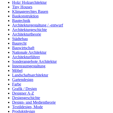
Holz/ Holzarchitektur
Tiny Houses
Klimagerechtes Bauen
Baukonstruktion
Bautechnik
Architekturgestaltung / -entwurf
Architekturgeschichte
Architekturtheorie
Städtebau
Baurecht
Bauwirtschaft
Nationale Architektur
Architekturführer
Sonderangebote Architektur
Innenraumgestaltung
Möbel
Landschaftsarchitektur
Gartendesign
Farbe
Grafik / Design
Designer A-Z
Designgeschichte
Design- und Medientheorie
Textildesign, Mode
Produktdesign