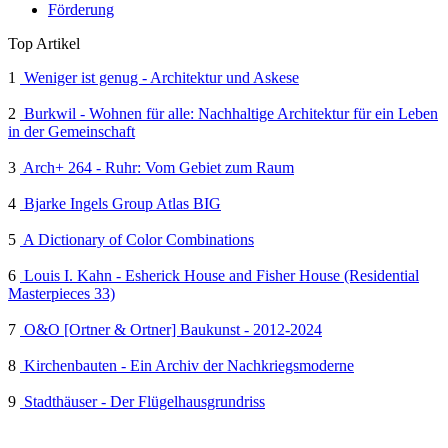
Förderung
Top Artikel
1
Weniger ist genug - Architektur und Askese
2
Burkwil - Wohnen für alle: Nachhaltige Architektur für ein Leben
in der Gemeinschaft
3
Arch+ 264 - Ruhr: Vom Gebiet zum Raum
4
Bjarke Ingels Group Atlas BIG
5
A Dictionary of Color Combinations
6
Louis I. Kahn - Esherick House and Fisher House (Residential
Masterpieces 33)
7
O&O [Ortner & Ortner] Baukunst - 2012-2024
8
Kirchenbauten - Ein Archiv der Nachkriegsmoderne
9
Stadthäuser - Der Flügelhausgrundriss