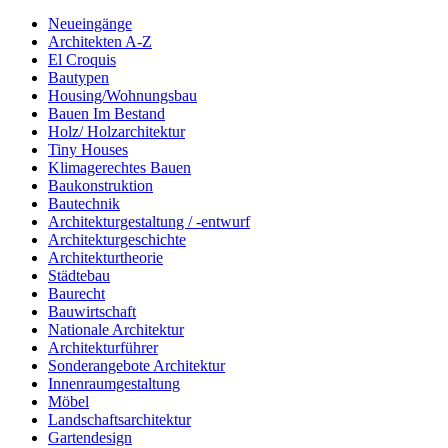
Neueingänge
Architekten A-Z
El Croquis
Bautypen
Housing/Wohnungsbau
Bauen Im Bestand
Holz/ Holzarchitektur
Tiny Houses
Klimagerechtes Bauen
Baukonstruktion
Bautechnik
Architekturgestaltung / -entwurf
Architekturgeschichte
Architekturtheorie
Städtebau
Baurecht
Bauwirtschaft
Nationale Architektur
Architekturführer
Sonderangebote Architektur
Innenraumgestaltung
Möbel
Landschaftsarchitektur
Gartendesign