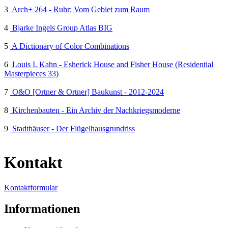
3
Arch+ 264 - Ruhr: Vom Gebiet zum Raum
4
Bjarke Ingels Group Atlas BIG
5
A Dictionary of Color Combinations
6
Louis I. Kahn - Esherick House and Fisher House (Residential
Masterpieces 33)
7
O&O [Ortner & Ortner] Baukunst - 2012-2024
8
Kirchenbauten - Ein Archiv der Nachkriegsmoderne
9
Stadthäuser - Der Flügelhausgrundriss
Kontakt
Kontaktformular
Informationen