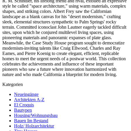
R. M. Schindler, his lifelong friend and rival, extolled an expressive
style he called "space architecture," using warm materials, complex
shapes, and striking colors. Albert Frey saw the Californian
landscape as a blank canvas for his "desert modernism," crafting
sleek, elemental structures sympathetic to Palm Springs' rocky
terrain. Committed iconoclast John Lautner eagerly tackled difficult
sites, upon which he conjured multilevel living spaces, using
pioneering materials and panoramic expanses of plate glass.
Meanwhile, the Case Study House program sought to democratize
modernism-inviting talents like Craig Ellwood, Charles and Ray
Eames, and Pierre Koenig to create elegant, efficient, replicable
homes to meet the urgent needs of a postwar world. This collection
celebrates the achievements and influence of these important
pioneers who saw a future where innovation harmonized with
nature and who made California a blueprint for modern living.
Kategorien
Neueingänge
Architekten A-Z
El Croquis
Bautypen
Housing/Wohnungsbau
Bauen Im Bestand
Holz/ Holzarchitektur