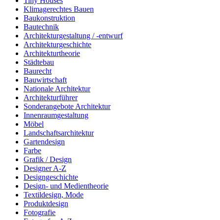
Tiny Houses
Klimagerechtes Bauen
Baukonstruktion
Bautechnik
Architekturgestaltung / -entwurf
Architekturgeschichte
Architekturtheorie
Städtebau
Baurecht
Bauwirtschaft
Nationale Architektur
Architekturführer
Sonderangebote Architektur
Innenraumgestaltung
Möbel
Landschaftsarchitektur
Gartendesign
Farbe
Grafik / Design
Designer A-Z
Designgeschichte
Design- und Medientheorie
Textildesign, Mode
Produktdesign
Fotografie