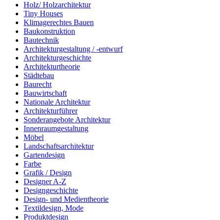
Holz/ Holzarchitektur
Tiny Houses
Klimagerechtes Bauen
Baukonstruktion
Bautechnik
Architekturgestaltung / -entwurf
Architekturgeschichte
Architekturtheorie
Städtebau
Baurecht
Bauwirtschaft
Nationale Architektur
Architekturführer
Sonderangebote Architektur
Innenraumgestaltung
Möbel
Landschaftsarchitektur
Gartendesign
Farbe
Grafik / Design
Designer A-Z
Designgeschichte
Design- und Medientheorie
Textildesign, Mode
Produktdesign