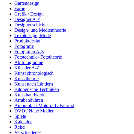
Gartendesign
Farbe
Grafik / Design
Designer A-Z
Designgeschichte
Design- und Medientheorie
Textildesign, Mode
Produktdesign
Fotografie
Fotografen A-Z
Fototechnik / Fototheorie
Aktfotographie
Künstler A-Z
Kunst chronologisch
Kunsttheorie
Kunst nach Ländern
Bildnerische Techniken
Kunsthandwerk
Armbanduhren
Automobil / Motorrad / Fahrrad
DVD / Neue Medien
Spiele
Kalender
Reise
Verschiedenes