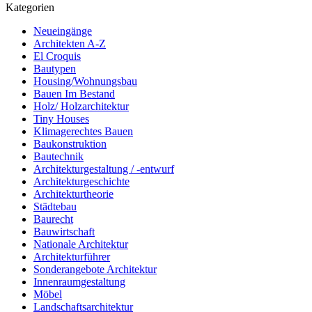
Kategorien
Neueingänge
Architekten A-Z
El Croquis
Bautypen
Housing/Wohnungsbau
Bauen Im Bestand
Holz/ Holzarchitektur
Tiny Houses
Klimagerechtes Bauen
Baukonstruktion
Bautechnik
Architekturgestaltung / -entwurf
Architekturgeschichte
Architekturtheorie
Städtebau
Baurecht
Bauwirtschaft
Nationale Architektur
Architekturführer
Sonderangebote Architektur
Innenraumgestaltung
Möbel
Landschaftsarchitektur