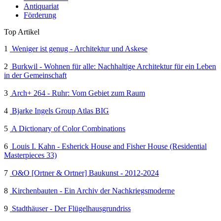
Antiquariat
Förderung
Top Artikel
1
Weniger ist genug - Architektur und Askese
2
Burkwil - Wohnen für alle: Nachhaltige Architektur für ein Leben
in der Gemeinschaft
3
Arch+ 264 - Ruhr: Vom Gebiet zum Raum
4
Bjarke Ingels Group Atlas BIG
5
A Dictionary of Color Combinations
6
Louis I. Kahn - Esherick House and Fisher House (Residential
Masterpieces 33)
7
O&O [Ortner & Ortner] Baukunst - 2012-2024
8
Kirchenbauten - Ein Archiv der Nachkriegsmoderne
9
Stadthäuser - Der Flügelhausgrundriss