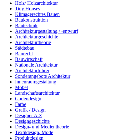
Holz/ Holzarchitektur
Tiny Houses
Klimagerechtes Bauen
Baukonstruktion
Bautechnik
Architekturgestaltung / -entwurf
Architekturgeschichte
Architekturtheorie
Städtebau
Baurecht
Bauwirtschaft
Nationale Architektur
Architekturführer
Sonderangebote Architektur
Innenraumgestaltung
Möbel
Landschaftsarchitektur
Gartendesign
Farbe
Grafik / Design
Designer A-Z
Designgeschichte
Design- und Medientheorie
Textildesign, Mode
Produktdesign