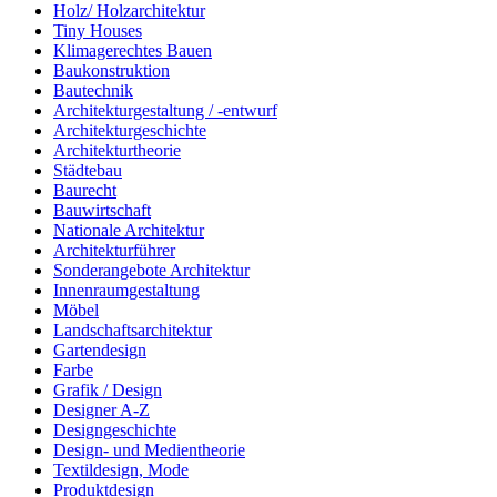
Holz/ Holzarchitektur
Tiny Houses
Klimagerechtes Bauen
Baukonstruktion
Bautechnik
Architekturgestaltung / -entwurf
Architekturgeschichte
Architekturtheorie
Städtebau
Baurecht
Bauwirtschaft
Nationale Architektur
Architekturführer
Sonderangebote Architektur
Innenraumgestaltung
Möbel
Landschaftsarchitektur
Gartendesign
Farbe
Grafik / Design
Designer A-Z
Designgeschichte
Design- und Medientheorie
Textildesign, Mode
Produktdesign