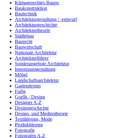
Klimagerechtes Bauen
Baukonstruktion
Bautechnik
Architekturgestaltung / -entwurf
Architekturgeschichte
Architekturtheorie
Städtebau
Baurecht
Bauwirtschaft
Nationale Architektur
Architekturführer
Sonderangebote Architektur
Innenraumgestaltung
Möbel
Landschaftsarchitektur
Gartendesign
Farbe
Grafik / Design
Designer A-Z
Designgeschichte
Design- und Medientheorie
Textildesign, Mode
Produktdesign
Fotografie
Fotografen A-Z