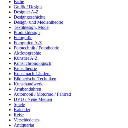
Farbe
Grafik / Design
Designer A-Z
Designgeschichte
Design- und Medientheorie
Textildesign, Mode
Produktdesign
Fotografie
Fotografen A-Z
Fototechnik / Fototheorie
Aktfotographie
Künstler A-Z
Kunst chronologisch
Kunsttheorie
Kunst nach Ländern
Bildnerische Techniken
Kunsthandwerk
Armbanduhren
Automobil / Motorrad / Fahrrad
DVD / Neue Medien
Spiele
Kalender
Reise
Verschiedenes
Antiquariat