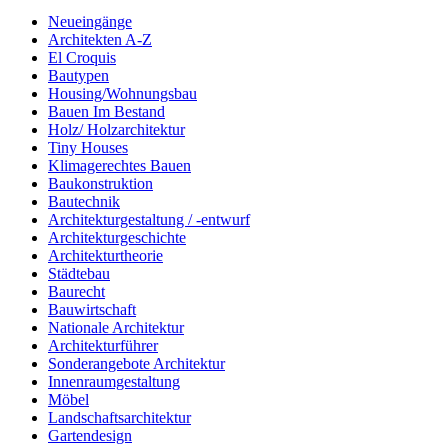
Neueingänge
Architekten A-Z
El Croquis
Bautypen
Housing/Wohnungsbau
Bauen Im Bestand
Holz/ Holzarchitektur
Tiny Houses
Klimagerechtes Bauen
Baukonstruktion
Bautechnik
Architekturgestaltung / -entwurf
Architekturgeschichte
Architekturtheorie
Städtebau
Baurecht
Bauwirtschaft
Nationale Architektur
Architekturführer
Sonderangebote Architektur
Innenraumgestaltung
Möbel
Landschaftsarchitektur
Gartendesign