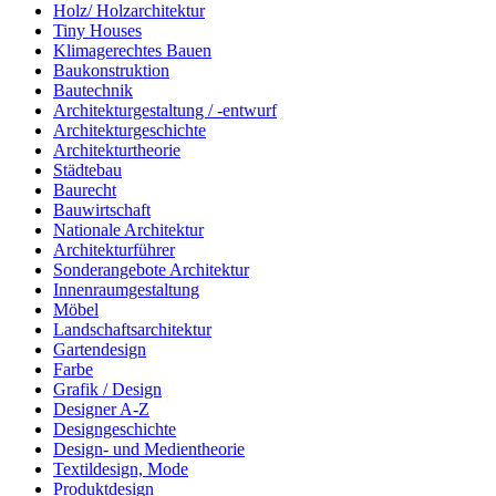
Holz/ Holzarchitektur
Tiny Houses
Klimagerechtes Bauen
Baukonstruktion
Bautechnik
Architekturgestaltung / -entwurf
Architekturgeschichte
Architekturtheorie
Städtebau
Baurecht
Bauwirtschaft
Nationale Architektur
Architekturführer
Sonderangebote Architektur
Innenraumgestaltung
Möbel
Landschaftsarchitektur
Gartendesign
Farbe
Grafik / Design
Designer A-Z
Designgeschichte
Design- und Medientheorie
Textildesign, Mode
Produktdesign