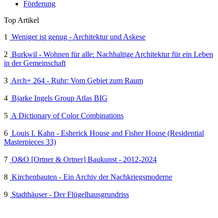
Förderung
Top Artikel
1
Weniger ist genug - Architektur und Askese
2
Burkwil - Wohnen für alle: Nachhaltige Architektur für ein Leben
in der Gemeinschaft
3
Arch+ 264 - Ruhr: Vom Gebiet zum Raum
4
Bjarke Ingels Group Atlas BIG
5
A Dictionary of Color Combinations
6
Louis I. Kahn - Esherick House and Fisher House (Residential
Masterpieces 33)
7
O&O [Ortner & Ortner] Baukunst - 2012-2024
8
Kirchenbauten - Ein Archiv der Nachkriegsmoderne
9
Stadthäuser - Der Flügelhausgrundriss