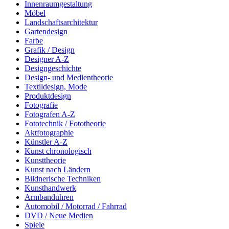
Innenraumgestaltung
Möbel
Landschaftsarchitektur
Gartendesign
Farbe
Grafik / Design
Designer A-Z
Designgeschichte
Design- und Medientheorie
Textildesign, Mode
Produktdesign
Fotografie
Fotografen A-Z
Fototechnik / Fototheorie
Aktfotographie
Künstler A-Z
Kunst chronologisch
Kunsttheorie
Kunst nach Ländern
Bildnerische Techniken
Kunsthandwerk
Armbanduhren
Automobil / Motorrad / Fahrrad
DVD / Neue Medien
Spiele