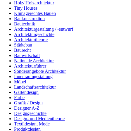
Holz/ Holzarchitektur
Tiny Houses
Klimagerechtes Bauen
Baukonstruktion
Bautechnik
Architekturgestaltung / -entwurf
Architekturgeschichte
Architekturtheorie
Städtebau
Baurecht
Bauwirtschaft
Nationale Architektur
Architekturführer
Sonderangebote Architektur
Innenraumgestaltung
Möbel
Landschaftsarchitektur
Gartendesign
Farbe
Grafik / Design
Designer A-Z
Designgeschichte
Design- und Medientheorie
Textildesign, Mode
Produktdesign