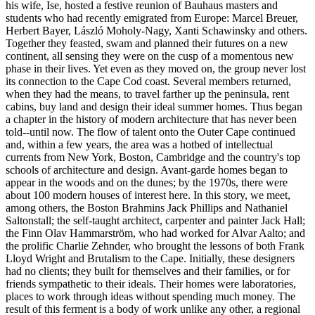
his wife, Ise, hosted a festive reunion of Bauhaus masters and
students who had recently emigrated from Europe: Marcel Breuer,
Herbert Bayer, László Moholy-Nagy, Xanti Schawinsky and others.
Together they feasted, swam and planned their futures on a new
continent, all sensing they were on the cusp of a momentous new
phase in their lives. Yet even as they moved on, the group never lost
its connection to the Cape Cod coast. Several members returned,
when they had the means, to travel farther up the peninsula, rent
cabins, buy land and design their ideal summer homes. Thus began
a chapter in the history of modern architecture that has never been
told--until now. The flow of talent onto the Outer Cape continued
and, within a few years, the area was a hotbed of intellectual
currents from New York, Boston, Cambridge and the country's top
schools of architecture and design. Avant-garde homes began to
appear in the woods and on the dunes; by the 1970s, there were
about 100 modern houses of interest here. In this story, we meet,
among others, the Boston Brahmins Jack Phillips and Nathaniel
Saltonstall; the self-taught architect, carpenter and painter Jack Hall;
the Finn Olav Hammarström, who had worked for Alvar Aalto; and
the prolific Charlie Zehnder, who brought the lessons of both Frank
Lloyd Wright and Brutalism to the Cape. Initially, these designers
had no clients; they built for themselves and their families, or for
friends sympathetic to their ideals. Their homes were laboratories,
places to work through ideas without spending much money. The
result of this ferment is a body of work unlike any other, a regional