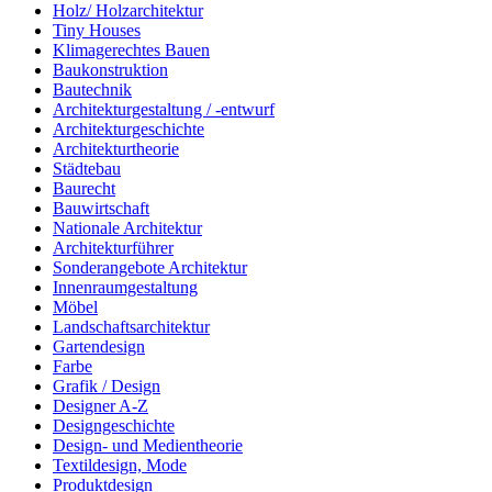
Holz/ Holzarchitektur
Tiny Houses
Klimagerechtes Bauen
Baukonstruktion
Bautechnik
Architekturgestaltung / -entwurf
Architekturgeschichte
Architekturtheorie
Städtebau
Baurecht
Bauwirtschaft
Nationale Architektur
Architekturführer
Sonderangebote Architektur
Innenraumgestaltung
Möbel
Landschaftsarchitektur
Gartendesign
Farbe
Grafik / Design
Designer A-Z
Designgeschichte
Design- und Medientheorie
Textildesign, Mode
Produktdesign