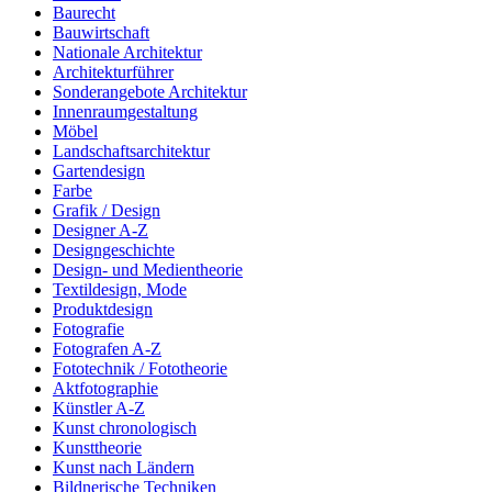
Baurecht
Bauwirtschaft
Nationale Architektur
Architekturführer
Sonderangebote Architektur
Innenraumgestaltung
Möbel
Landschaftsarchitektur
Gartendesign
Farbe
Grafik / Design
Designer A-Z
Designgeschichte
Design- und Medientheorie
Textildesign, Mode
Produktdesign
Fotografie
Fotografen A-Z
Fototechnik / Fototheorie
Aktfotographie
Künstler A-Z
Kunst chronologisch
Kunsttheorie
Kunst nach Ländern
Bildnerische Techniken