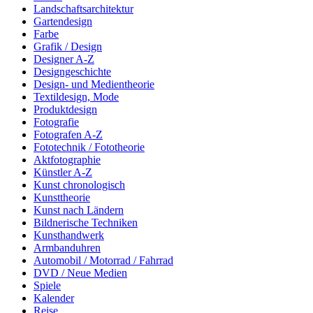
Landschaftsarchitektur
Gartendesign
Farbe
Grafik / Design
Designer A-Z
Designgeschichte
Design- und Medientheorie
Textildesign, Mode
Produktdesign
Fotografie
Fotografen A-Z
Fototechnik / Fototheorie
Aktfotographie
Künstler A-Z
Kunst chronologisch
Kunsttheorie
Kunst nach Ländern
Bildnerische Techniken
Kunsthandwerk
Armbanduhren
Automobil / Motorrad / Fahrrad
DVD / Neue Medien
Spiele
Kalender
Reise