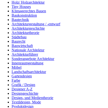
Holz/ Holzarchitektur
Tiny Houses
Klimagerechtes Bauen
Baukonstruktion
Bautechnik
Architekturgestaltung / -entwurf
Architekturgeschichte
Architekturtheorie
Städtebau
Baurecht
Bauwirtschaft
Nationale Architektur
Architekturführer
Sonderangebote Architektur
Innenraumgestaltung
Möbel
Landschaftsarchitektur
Gartendesign
Farbe
Grafik / Design
Designer A-Z
Designgeschichte
Design- und Medientheorie
Textildesign, Mode
Produktdesign