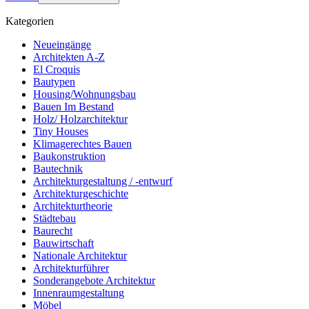
Kategorien
Neueingänge
Architekten A-Z
El Croquis
Bautypen
Housing/Wohnungsbau
Bauen Im Bestand
Holz/ Holzarchitektur
Tiny Houses
Klimagerechtes Bauen
Baukonstruktion
Bautechnik
Architekturgestaltung / -entwurf
Architekturgeschichte
Architekturtheorie
Städtebau
Baurecht
Bauwirtschaft
Nationale Architektur
Architekturführer
Sonderangebote Architektur
Innenraumgestaltung
Möbel