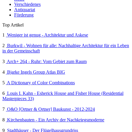
Verschiedenes
Antiquariat
Förderung
Top Artikel
1
Weniger ist genug - Architektur und Askese
2
Burkwil - Wohnen für alle: Nachhaltige Architektur für ein Leben
in der Gemeinschaft
3
Arch+ 264 - Ruhr: Vom Gebiet zum Raum
4
Bjarke Ingels Group Atlas BIG
5
A Dictionary of Color Combinations
6
Louis I. Kahn - Esherick House and Fisher House (Residential
Masterpieces 33)
7
O&O [Ortner & Ortner] Baukunst - 2012-2024
8
Kirchenbauten - Ein Archiv der Nachkriegsmoderne
9
Stadthäuser - Der Flügelhausgrundriss