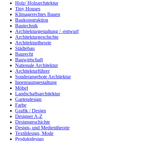
Holz/ Holzarchitektur
Tiny Houses
Klimagerechtes Bauen
Baukonstruktion
Bautechnik
Architekturgestaltung / -entwurf
Architekturgeschichte
Architekturtheorie
Städtebau
Baurecht
Bauwirtschaft
Nationale Architektur
Architekturführer
Sonderangebote Architektur
Innenraumgestaltung
Möbel
Landschaftsarchitektur
Gartendesign
Farbe
Grafik / Design
Designer A-Z
Designgeschichte
Design- und Medientheorie
Textildesign, Mode
Produktdesign