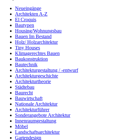
Neueingänge
Architekten A-Z
El Croquis
Bautypen
Housing/Wohnungsbau
Bauen Im Bestand
Holz/ Holzarchitektur
Tiny Houses
Klimagerechtes Bauen
Baukonstruktion
Bautechnik
Architekturgestaltung / -entwurf
Architekturgeschichte
Architekturtheorie
Städtebau
Baurecht
Bauwirtschaft
Nationale Architektur
Architekturführer
Sonderangebote Architektur
Innenraumgestaltung
Möbel
Landschaftsarchitektur
Gartendesign