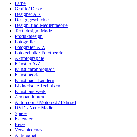
Farbe
Grafik / Design
Designer A-Z
Designgeschichte
Design- und Medientheorie
Textildesign, Mode
Produktdesign
Fotografie
Fotografen A-Z
Fototechnik / Fototheorie
Aktfotographie
Künstler A-Z
Kunst chronologisch
Kunsttheorie
Kunst nach Ländern
Bildnerische Techniken
Kunsthandwerk
Armbanduhren
Automobil / Motorrad / Fahrrad
DVD / Neue Medien
Spiele
Kalender
Reise
Verschiedenes
Antiquariat