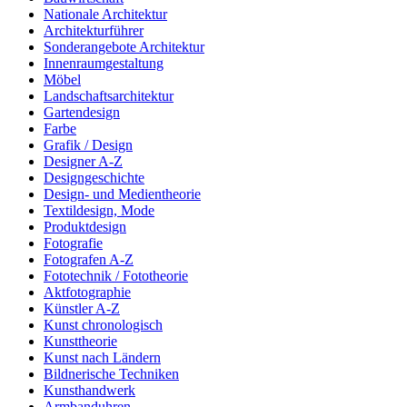
Nationale Architektur
Architekturführer
Sonderangebote Architektur
Innenraumgestaltung
Möbel
Landschaftsarchitektur
Gartendesign
Farbe
Grafik / Design
Designer A-Z
Designgeschichte
Design- und Medientheorie
Textildesign, Mode
Produktdesign
Fotografie
Fotografen A-Z
Fototechnik / Fototheorie
Aktfotographie
Künstler A-Z
Kunst chronologisch
Kunsttheorie
Kunst nach Ländern
Bildnerische Techniken
Kunsthandwerk
Armbanduhren