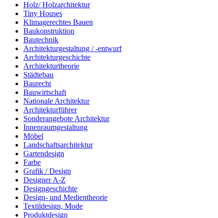
Holz/ Holzarchitektur
Tiny Houses
Klimagerechtes Bauen
Baukonstruktion
Bautechnik
Architekturgestaltung / -entwurf
Architekturgeschichte
Architekturtheorie
Städtebau
Baurecht
Bauwirtschaft
Nationale Architektur
Architekturführer
Sonderangebote Architektur
Innenraumgestaltung
Möbel
Landschaftsarchitektur
Gartendesign
Farbe
Grafik / Design
Designer A-Z
Designgeschichte
Design- und Medientheorie
Textildesign, Mode
Produktdesign