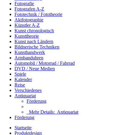
Fotografie
Fotografen A-Z
Fototechnik / Fototheorie
Aktfotographie
Künstler A-Z
Kunst chronologisch
Kunsttheorie
Kunst nach Ländern
Bildnerische Techniken
Kunsthandwerk
Armbanduhren
Automobil / Motorrad / Fahrrad
DVD / Neue Medien
Spiele
Kalender
Reise
Verschiedenes
Antiquariat
Förderung
Mehr Details:
Antiquariat
Förderung
Startseite
Produktdesign