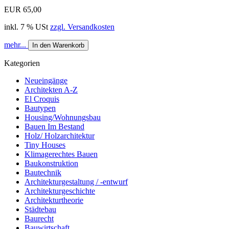
EUR 65,00
inkl. 7 % USt
zzgl. Versandkosten
mehr...
In den Warenkorb
Kategorien
Neueingänge
Architekten A-Z
El Croquis
Bautypen
Housing/Wohnungsbau
Bauen Im Bestand
Holz/ Holzarchitektur
Tiny Houses
Klimagerechtes Bauen
Baukonstruktion
Bautechnik
Architekturgestaltung / -entwurf
Architekturgeschichte
Architekturtheorie
Städtebau
Baurecht
Bauwirtschaft