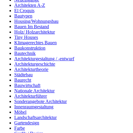
Architekten A-Z
El Croquis
Bautypen
Housing/Wohnungsbau
Bauen Im Bestand
Holz/ Holzarchitektur
Tiny Houses
Klimagerechtes Bauen
Baukonstruktion
Bautechnik
Architekturgestaltung / -entwurf
Architekturgeschichte
Architekturtheorie
Städtebau
Baurecht
Bauwirtschaft
Nationale Architektur
Architekturführer
Sonderangebote Architektur
Innenraumgestaltung
Möbel
Landschaftsarchitektur
Gartendesign
Farbe