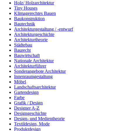
Holz/ Holzarchitektur
Tiny Houses
Klimagerechtes Bauen
Baukonstruktion
Bautechnik
Architekturgestaltung / -entwurf
Architekturgeschichte
Architekturtheorie
Städtebau
Baurecht
Bauwirtschaft
Nationale Architektur
Architekturführer
Sonderangebote Architektur
Innenraumgestaltung
Möbel
Landschaftsarchitektur
Gartendesign
Farbe
Grafik / Design
Designer A-Z
Designgeschichte
Design- und Medientheorie
Textildesign, Mode
Produktdesign