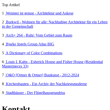
Top Artikel
1
Weniger ist genug - Architektur und Askese
2
Burkwil - Wohnen für alle: Nachhaltige Architektur für ein Leben
in der Gemeinschaft
3
Arch+ 264 - Ruhr: Vom Gebiet zum Raum
4
Bjarke Ingels Group Atlas BIG
5
A Dictionary of Color Combinations
6
Louis I. Kahn - Esherick House and Fisher House (Residential
Masterpieces 33)
7
O&O [Ortner & Ortner] Baukunst - 2012-2024
8
Kirchenbauten - Ein Archiv der Nachkriegsmoderne
9
Stadthäuser - Der Flügelhausgrundriss
Kontakt