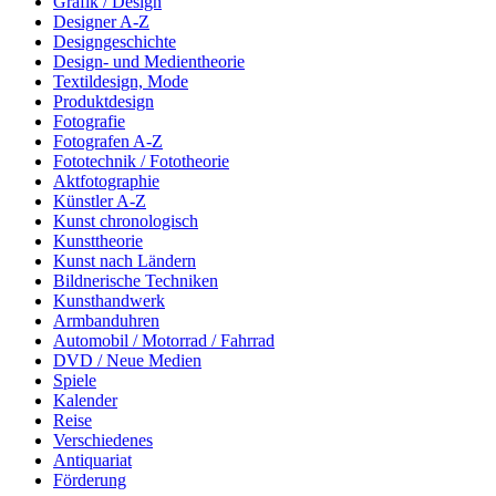
Grafik / Design
Designer A-Z
Designgeschichte
Design- und Medientheorie
Textildesign, Mode
Produktdesign
Fotografie
Fotografen A-Z
Fototechnik / Fototheorie
Aktfotographie
Künstler A-Z
Kunst chronologisch
Kunsttheorie
Kunst nach Ländern
Bildnerische Techniken
Kunsthandwerk
Armbanduhren
Automobil / Motorrad / Fahrrad
DVD / Neue Medien
Spiele
Kalender
Reise
Verschiedenes
Antiquariat
Förderung