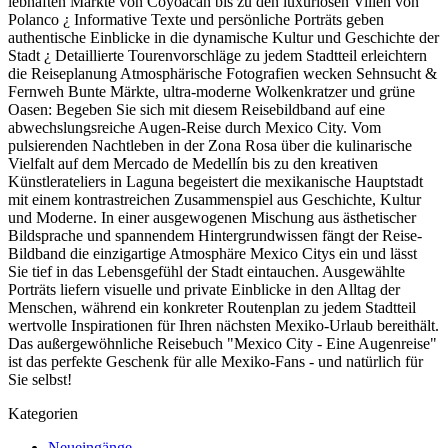
lebhaften Märkte von Coyoacán bis zu den luxuriösen Villen von
Polanco ¿ Informative Texte und persönliche Porträts geben
authentische Einblicke in die dynamische Kultur und Geschichte der
Stadt ¿ Detaillierte Tourenvorschläge zu jedem Stadtteil erleichtern
die Reiseplanung Atmosphärische Fotografien wecken Sehnsucht &
Fernweh Bunte Märkte, ultra-moderne Wolkenkratzer und grüne
Oasen: Begeben Sie sich mit diesem Reisebildband auf eine
abwechslungsreiche Augen-Reise durch Mexico City. Vom
pulsierenden Nachtleben in der Zona Rosa über die kulinarische
Vielfalt auf dem Mercado de Medellín bis zu den kreativen
Künstlerateliers in Laguna begeistert die mexikanische Hauptstadt
mit einem kontrastreichen Zusammenspiel aus Geschichte, Kultur
und Moderne. In einer ausgewogenen Mischung aus ästhetischer
Bildsprache und spannendem Hintergrundwissen fängt der Reise-
Bildband die einzigartige Atmosphäre Mexico Citys ein und lässt
Sie tief in das Lebensgefühl der Stadt eintauchen. Ausgewählte
Porträts liefern visuelle und private Einblicke in den Alltag der
Menschen, während ein konkreter Routenplan zu jedem Stadtteil
wertvolle Inspirationen für Ihren nächsten Mexiko-Urlaub bereithält.
Das außergewöhnliche Reisebuch "Mexico City - Eine Augenreise"
ist das perfekte Geschenk für alle Mexiko-Fans - und natürlich für
Sie selbst!
Kategorien
Neueingänge