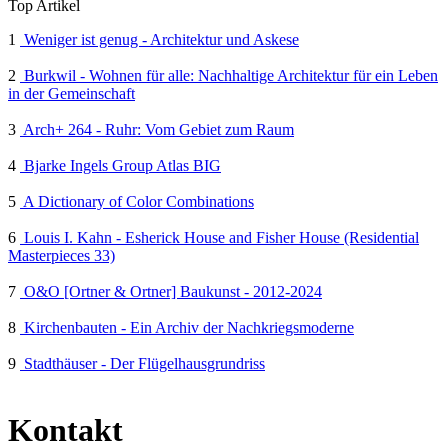
Top Artikel
1
Weniger ist genug - Architektur und Askese
2
Burkwil - Wohnen für alle: Nachhaltige Architektur für ein Leben
in der Gemeinschaft
3
Arch+ 264 - Ruhr: Vom Gebiet zum Raum
4
Bjarke Ingels Group Atlas BIG
5
A Dictionary of Color Combinations
6
Louis I. Kahn - Esherick House and Fisher House (Residential
Masterpieces 33)
7
O&O [Ortner & Ortner] Baukunst - 2012-2024
8
Kirchenbauten - Ein Archiv der Nachkriegsmoderne
9
Stadthäuser - Der Flügelhausgrundriss
Kontakt