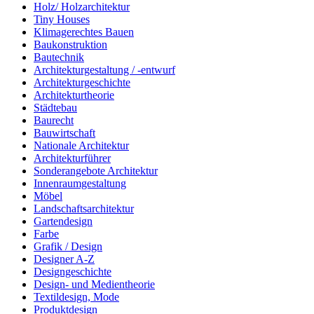
Holz/ Holzarchitektur
Tiny Houses
Klimagerechtes Bauen
Baukonstruktion
Bautechnik
Architekturgestaltung / -entwurf
Architekturgeschichte
Architekturtheorie
Städtebau
Baurecht
Bauwirtschaft
Nationale Architektur
Architekturführer
Sonderangebote Architektur
Innenraumgestaltung
Möbel
Landschaftsarchitektur
Gartendesign
Farbe
Grafik / Design
Designer A-Z
Designgeschichte
Design- und Medientheorie
Textildesign, Mode
Produktdesign