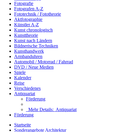
Fotografie
Fotografen A-Z
Fototechnik / Fototheorie
Aktfotographie
Künstler A-Z
Kunst chronologisch
Kunsttheorie
Kunst nach Ländern
Bildnerische Techniken
Kunsthandwerk
Armbanduhren
Automobil / Motorrad / Fahrrad
DVD / Neue Medien
Spiele
Kalender
Reise
Verschiedenes
Antiquariat
Förderung
Mehr Details:
Antiquariat
Förderung
Startseite
Sonderangebote Architektur