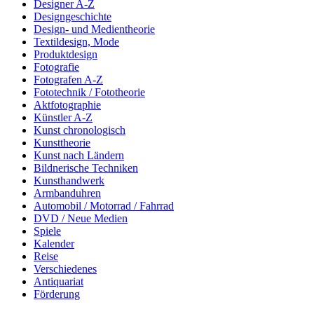
Designer A-Z
Designgeschichte
Design- und Medientheorie
Textildesign, Mode
Produktdesign
Fotografie
Fotografen A-Z
Fototechnik / Fototheorie
Aktfotographie
Künstler A-Z
Kunst chronologisch
Kunsttheorie
Kunst nach Ländern
Bildnerische Techniken
Kunsthandwerk
Armbanduhren
Automobil / Motorrad / Fahrrad
DVD / Neue Medien
Spiele
Kalender
Reise
Verschiedenes
Antiquariat
Förderung