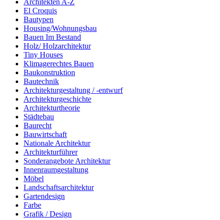
Architekten A-Z
El Croquis
Bautypen
Housing/Wohnungsbau
Bauen Im Bestand
Holz/ Holzarchitektur
Tiny Houses
Klimagerechtes Bauen
Baukonstruktion
Bautechnik
Architekturgestaltung / -entwurf
Architekturgeschichte
Architekturtheorie
Städtebau
Baurecht
Bauwirtschaft
Nationale Architektur
Architekturführer
Sonderangebote Architektur
Innenraumgestaltung
Möbel
Landschaftsarchitektur
Gartendesign
Farbe
Grafik / Design