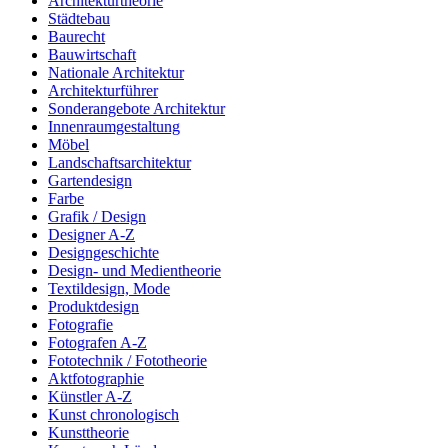
Architekturtheorie
Städtebau
Baurecht
Bauwirtschaft
Nationale Architektur
Architekturführer
Sonderangebote Architektur
Innenraumgestaltung
Möbel
Landschaftsarchitektur
Gartendesign
Farbe
Grafik / Design
Designer A-Z
Designgeschichte
Design- und Medientheorie
Textildesign, Mode
Produktdesign
Fotografie
Fotografen A-Z
Fototechnik / Fototheorie
Aktfotographie
Künstler A-Z
Kunst chronologisch
Kunsttheorie