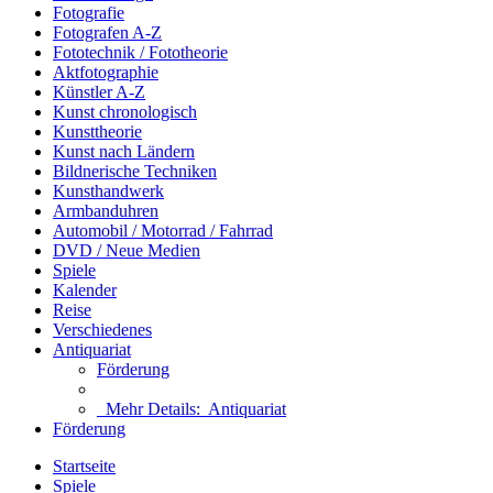
Fotografie
Fotografen A-Z
Fototechnik / Fototheorie
Aktfotographie
Künstler A-Z
Kunst chronologisch
Kunsttheorie
Kunst nach Ländern
Bildnerische Techniken
Kunsthandwerk
Armbanduhren
Automobil / Motorrad / Fahrrad
DVD / Neue Medien
Spiele
Kalender
Reise
Verschiedenes
Antiquariat
Förderung
Mehr Details:
Antiquariat
Förderung
Startseite
Spiele