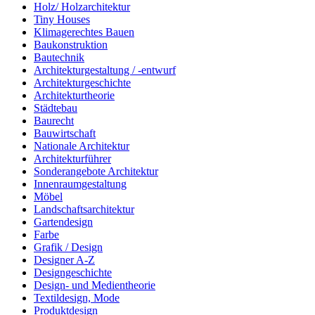
Holz/ Holzarchitektur
Tiny Houses
Klimagerechtes Bauen
Baukonstruktion
Bautechnik
Architekturgestaltung / -entwurf
Architekturgeschichte
Architekturtheorie
Städtebau
Baurecht
Bauwirtschaft
Nationale Architektur
Architekturführer
Sonderangebote Architektur
Innenraumgestaltung
Möbel
Landschaftsarchitektur
Gartendesign
Farbe
Grafik / Design
Designer A-Z
Designgeschichte
Design- und Medientheorie
Textildesign, Mode
Produktdesign