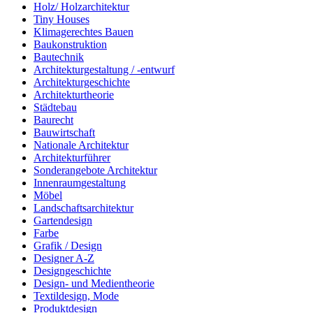
Holz/ Holzarchitektur
Tiny Houses
Klimagerechtes Bauen
Baukonstruktion
Bautechnik
Architekturgestaltung / -entwurf
Architekturgeschichte
Architekturtheorie
Städtebau
Baurecht
Bauwirtschaft
Nationale Architektur
Architekturführer
Sonderangebote Architektur
Innenraumgestaltung
Möbel
Landschaftsarchitektur
Gartendesign
Farbe
Grafik / Design
Designer A-Z
Designgeschichte
Design- und Medientheorie
Textildesign, Mode
Produktdesign