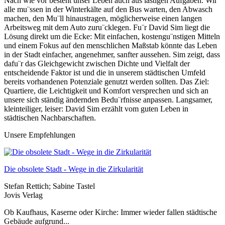
Nach wie vor besteht unser Leben auch aus lästigen Aufgaben. Wir
alle mu¨ssen in der Winterkälte auf den Bus warten, den Abwasch
machen, den Mu¨ll hinaustragen, möglicherweise einen langen
Arbeitsweg mit dem Auto zuru¨cklegen. Fu¨r David Sim liegt die
Lösung direkt um die Ecke: Mit einfachen, kostengu¨nstigen Mitteln
und einem Fokus auf den menschlichen Maßstab könnte das Leben
in der Stadt einfacher, angenehmer, sanfter aussehen. Sim zeigt, dass
dafu¨r das Gleichgewicht zwischen Dichte und Vielfalt der
entscheidende Faktor ist und die in unserem städtischen Umfeld
bereits vorhandenen Potenziale genutzt werden sollten. Das Ziel:
Quartiere, die Leichtigkeit und Komfort versprechen und sich an
unsere sich ständig ändernden Bedu¨rfnisse anpassen. Langsamer,
kleinteiliger, leiser: David Sim erzählt vom guten Leben in
städtischen Nachbarschaften.
Unsere Empfehlungen
Die obsolete Stadt - Wege in die Zirkularität
Stefan Rettich; Sabine Tastel
Jovis Verlag
Ob Kaufhaus, Kaserne oder Kirche: Immer wieder fallen städtische
Gebäude aufgrund...