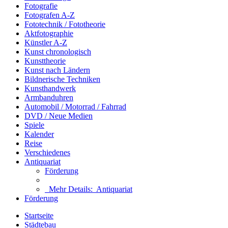
Fotografie
Fotografen A-Z
Fototechnik / Fototheorie
Aktfotographie
Künstler A-Z
Kunst chronologisch
Kunsttheorie
Kunst nach Ländern
Bildnerische Techniken
Kunsthandwerk
Armbanduhren
Automobil / Motorrad / Fahrrad
DVD / Neue Medien
Spiele
Kalender
Reise
Verschiedenes
Antiquariat
Förderung
Mehr Details:
Antiquariat
Förderung
Startseite
Städtebau