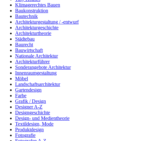
Klimagerechtes Bauen
Baukonstruktion
Bautechnik
Architekturgestaltung / -entwurf
Architekturgeschichte
Architekturtheorie
Städtebau
Baurecht
Bauwirtschaft
Nationale Architektur
Architekturführer
Sonderangebote Architektur
Innenraumgestaltung
Möbel
Landschaftsarchitektur
Gartendesign
Farbe
Grafik / Design
Designer A-Z
Designgeschichte
Design- und Medientheorie
Textildesign, Mode
Produktdesign
Fotografie
Fotografen A-Z