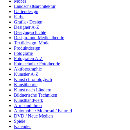
Möbel
Landschaftsarchitektur
Gartendesign
Farbe
Grafik / Design
Designer A-Z
Designgeschichte
Design- und Medientheorie
Textildesign, Mode
Produktdesign
Fotografie
Fotografen A-Z
Fototechnik / Fototheorie
Aktfotographie
Künstler A-Z
Kunst chronologisch
Kunsttheorie
Kunst nach Ländern
Bildnerische Techniken
Kunsthandwerk
Armbanduhren
Automobil / Motorrad / Fahrrad
DVD / Neue Medien
Spiele
Kalender