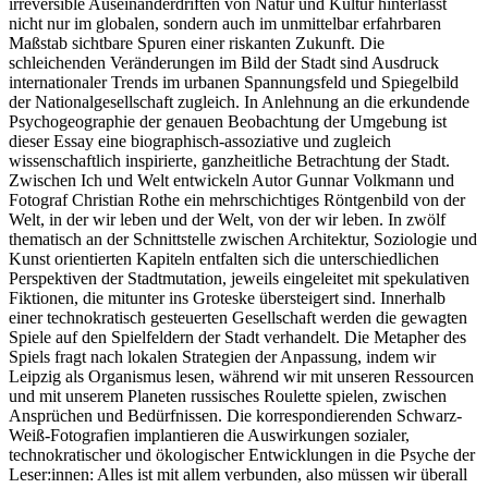
irreversible Auseinanderdriften von Natur und Kultur hinterlässt
nicht nur im globalen, sondern auch im unmittelbar erfahrbaren
Maßstab sichtbare Spuren einer riskanten Zukunft. Die
schleichenden Veränderungen im Bild der Stadt sind Ausdruck
internationaler Trends im urbanen Spannungsfeld und Spiegelbild
der Nationalgesellschaft zugleich. In Anlehnung an die erkundende
Psychogeographie der genauen Beobachtung der Umgebung ist
dieser Essay eine biographisch-assoziative und zugleich
wissenschaftlich inspirierte, ganzheitliche Betrachtung der Stadt.
Zwischen Ich und Welt entwickeln Autor Gunnar Volkmann und
Fotograf Christian Rothe ein mehrschichtiges Röntgenbild von der
Welt, in der wir leben und der Welt, von der wir leben. In zwölf
thematisch an der Schnittstelle zwischen Architektur, Soziologie und
Kunst orientierten Kapiteln entfalten sich die unterschiedlichen
Perspektiven der Stadtmutation, jeweils eingeleitet mit spekulativen
Fiktionen, die mitunter ins Groteske übersteigert sind. Innerhalb
einer technokratisch gesteuerten Gesellschaft werden die gewagten
Spiele auf den Spielfeldern der Stadt verhandelt. Die Metapher des
Spiels fragt nach lokalen Strategien der Anpassung, indem wir
Leipzig als Organismus lesen, während wir mit unseren Ressourcen
und mit unserem Planeten russisches Roulette spielen, zwischen
Ansprüchen und Bedürfnissen. Die korrespondierenden Schwarz-
Weiß-Fotografien implantieren die Auswirkungen sozialer,
technokratischer und ökologischer Entwicklungen in die Psyche der
Leser:innen: Alles ist mit allem verbunden, also müssen wir überall