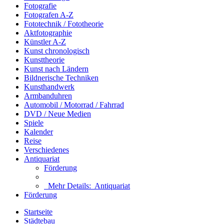
Fotografie
Fotografen A-Z
Fototechnik / Fototheorie
Aktfotographie
Künstler A-Z
Kunst chronologisch
Kunsttheorie
Kunst nach Ländern
Bildnerische Techniken
Kunsthandwerk
Armbanduhren
Automobil / Motorrad / Fahrrad
DVD / Neue Medien
Spiele
Kalender
Reise
Verschiedenes
Antiquariat
Förderung
Mehr Details:
Antiquariat
Förderung
Startseite
Städtebau