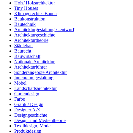
Holz/ Holzarchitektur
Tiny Houses
Klimagerechtes Bauen
Baukonstruktion
Bautechnik
Architekturgestaltung / -entwurf
Architekturgeschichte
Architekturtheorie
Städtebau
Baurecht
Bauwirtschaft
Nationale Architektur
Architekturführer
Sonderangebote Architektur
Innenraumgestaltung
Möbel
Landschaftsarchitektur
Gartendesign
Farbe
Grafik / Design
Designer A-Z
Designgeschichte
Design- und Medientheorie
Textildesign, Mode
Produktdesign