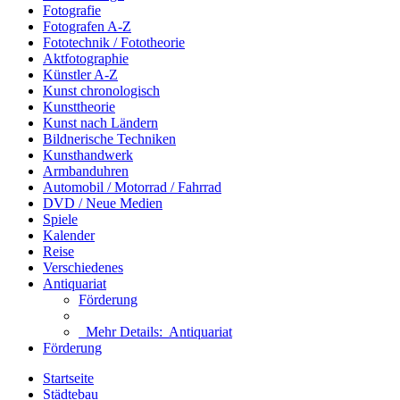
Fotografie
Fotografen A-Z
Fototechnik / Fototheorie
Aktfotographie
Künstler A-Z
Kunst chronologisch
Kunsttheorie
Kunst nach Ländern
Bildnerische Techniken
Kunsthandwerk
Armbanduhren
Automobil / Motorrad / Fahrrad
DVD / Neue Medien
Spiele
Kalender
Reise
Verschiedenes
Antiquariat
Förderung
Mehr Details:
Antiquariat
Förderung
Startseite
Städtebau