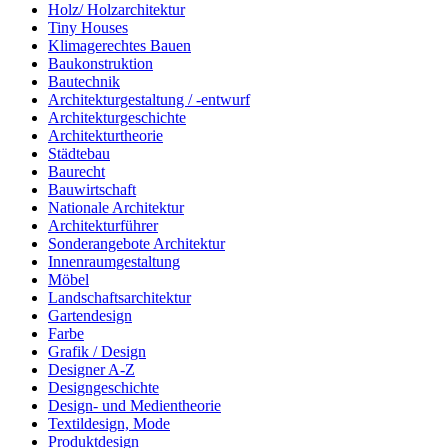
Holz/ Holzarchitektur
Tiny Houses
Klimagerechtes Bauen
Baukonstruktion
Bautechnik
Architekturgestaltung / -entwurf
Architekturgeschichte
Architekturtheorie
Städtebau
Baurecht
Bauwirtschaft
Nationale Architektur
Architekturführer
Sonderangebote Architektur
Innenraumgestaltung
Möbel
Landschaftsarchitektur
Gartendesign
Farbe
Grafik / Design
Designer A-Z
Designgeschichte
Design- und Medientheorie
Textildesign, Mode
Produktdesign