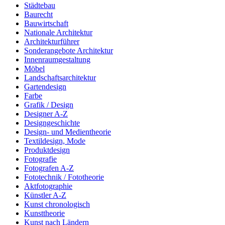
Städtebau
Baurecht
Bauwirtschaft
Nationale Architektur
Architekturführer
Sonderangebote Architektur
Innenraumgestaltung
Möbel
Landschaftsarchitektur
Gartendesign
Farbe
Grafik / Design
Designer A-Z
Designgeschichte
Design- und Medientheorie
Textildesign, Mode
Produktdesign
Fotografie
Fotografen A-Z
Fototechnik / Fototheorie
Aktfotographie
Künstler A-Z
Kunst chronologisch
Kunsttheorie
Kunst nach Ländern