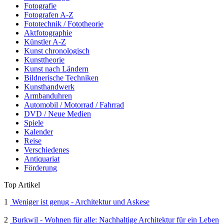
Fotografie
Fotografen A-Z
Fototechnik / Fototheorie
Aktfotographie
Künstler A-Z
Kunst chronologisch
Kunsttheorie
Kunst nach Ländern
Bildnerische Techniken
Kunsthandwerk
Armbanduhren
Automobil / Motorrad / Fahrrad
DVD / Neue Medien
Spiele
Kalender
Reise
Verschiedenes
Antiquariat
Förderung
Top Artikel
1
Weniger ist genug - Architektur und Askese
2
Burkwil - Wohnen für alle: Nachhaltige Architektur für ein Leben