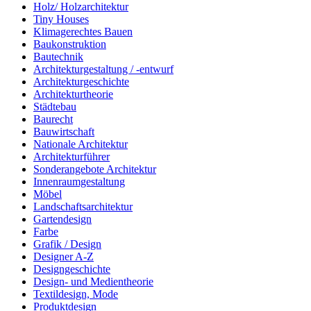
Holz/ Holzarchitektur
Tiny Houses
Klimagerechtes Bauen
Baukonstruktion
Bautechnik
Architekturgestaltung / -entwurf
Architekturgeschichte
Architekturtheorie
Städtebau
Baurecht
Bauwirtschaft
Nationale Architektur
Architekturführer
Sonderangebote Architektur
Innenraumgestaltung
Möbel
Landschaftsarchitektur
Gartendesign
Farbe
Grafik / Design
Designer A-Z
Designgeschichte
Design- und Medientheorie
Textildesign, Mode
Produktdesign