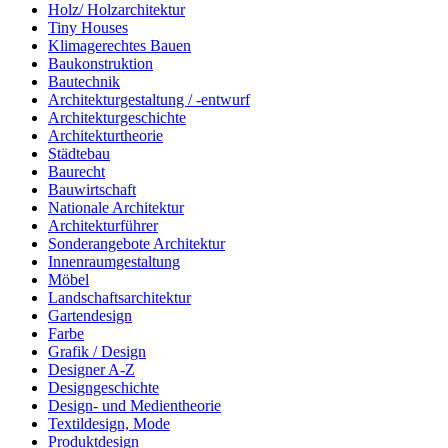
Holz/ Holzarchitektur
Tiny Houses
Klimagerechtes Bauen
Baukonstruktion
Bautechnik
Architekturgestaltung / -entwurf
Architekturgeschichte
Architekturtheorie
Städtebau
Baurecht
Bauwirtschaft
Nationale Architektur
Architekturführer
Sonderangebote Architektur
Innenraumgestaltung
Möbel
Landschaftsarchitektur
Gartendesign
Farbe
Grafik / Design
Designer A-Z
Designgeschichte
Design- und Medientheorie
Textildesign, Mode
Produktdesign