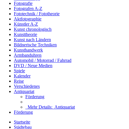
Fotografie
Fotografen A-Z
Fototechnik / Fototheorie
Aktfotographie
Künstler A-Z
Kunst chronologisch
Kunsttheorie
Kunst nach Ländern
Bildnerische Techniken
Kunsthandwerk
Armbanduhren
Automobil / Motorrad / Fahrrad
DVD / Neue Medien
Spiele
Kalender
Reise
Verschiedenes
Antiquariat
Förderung
Mehr Details:
Antiquariat
Förderung
Startseite
Städtebau