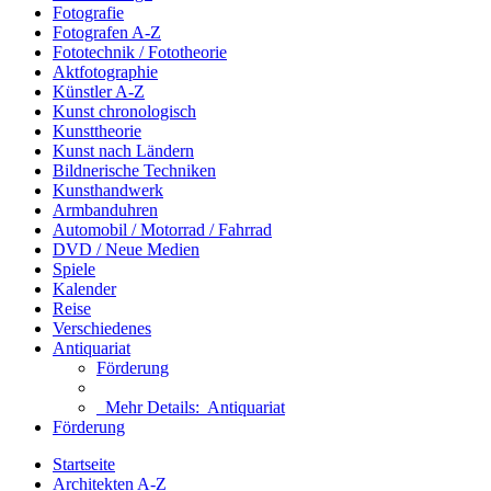
Fotografie
Fotografen A-Z
Fototechnik / Fototheorie
Aktfotographie
Künstler A-Z
Kunst chronologisch
Kunsttheorie
Kunst nach Ländern
Bildnerische Techniken
Kunsthandwerk
Armbanduhren
Automobil / Motorrad / Fahrrad
DVD / Neue Medien
Spiele
Kalender
Reise
Verschiedenes
Antiquariat
Förderung
Mehr Details:
Antiquariat
Förderung
Startseite
Architekten A-Z