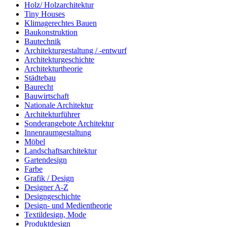
Holz/ Holzarchitektur
Tiny Houses
Klimagerechtes Bauen
Baukonstruktion
Bautechnik
Architekturgestaltung / -entwurf
Architekturgeschichte
Architekturtheorie
Städtebau
Baurecht
Bauwirtschaft
Nationale Architektur
Architekturführer
Sonderangebote Architektur
Innenraumgestaltung
Möbel
Landschaftsarchitektur
Gartendesign
Farbe
Grafik / Design
Designer A-Z
Designgeschichte
Design- und Medientheorie
Textildesign, Mode
Produktdesign