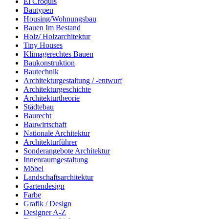
El Croquis
Bautypen
Housing/Wohnungsbau
Bauen Im Bestand
Holz/ Holzarchitektur
Tiny Houses
Klimagerechtes Bauen
Baukonstruktion
Bautechnik
Architekturgestaltung / -entwurf
Architekturgeschichte
Architekturtheorie
Städtebau
Baurecht
Bauwirtschaft
Nationale Architektur
Architekturführer
Sonderangebote Architektur
Innenraumgestaltung
Möbel
Landschaftsarchitektur
Gartendesign
Farbe
Grafik / Design
Designer A-Z