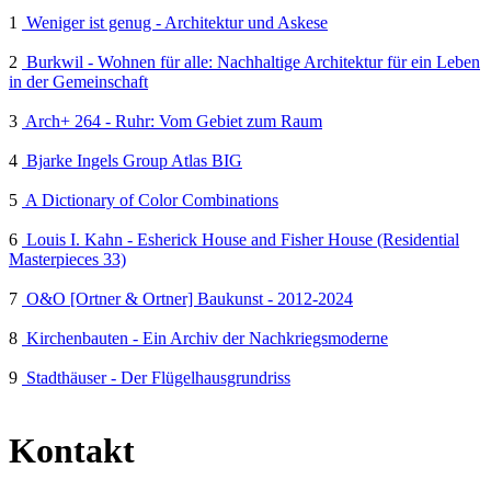
1
Weniger ist genug - Architektur und Askese
2
Burkwil - Wohnen für alle: Nachhaltige Architektur für ein Leben
in der Gemeinschaft
3
Arch+ 264 - Ruhr: Vom Gebiet zum Raum
4
Bjarke Ingels Group Atlas BIG
5
A Dictionary of Color Combinations
6
Louis I. Kahn - Esherick House and Fisher House (Residential
Masterpieces 33)
7
O&O [Ortner & Ortner] Baukunst - 2012-2024
8
Kirchenbauten - Ein Archiv der Nachkriegsmoderne
9
Stadthäuser - Der Flügelhausgrundriss
Kontakt