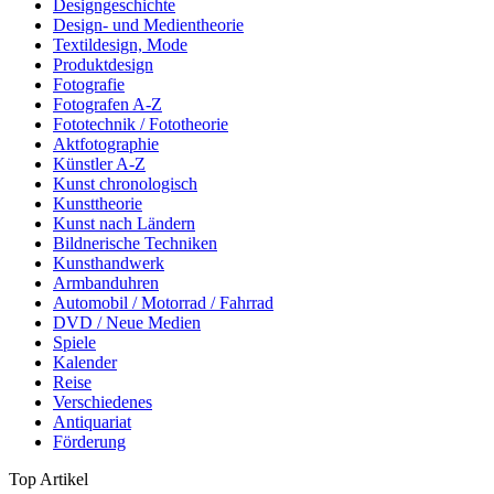
Designgeschichte
Design- und Medientheorie
Textildesign, Mode
Produktdesign
Fotografie
Fotografen A-Z
Fototechnik / Fototheorie
Aktfotographie
Künstler A-Z
Kunst chronologisch
Kunsttheorie
Kunst nach Ländern
Bildnerische Techniken
Kunsthandwerk
Armbanduhren
Automobil / Motorrad / Fahrrad
DVD / Neue Medien
Spiele
Kalender
Reise
Verschiedenes
Antiquariat
Förderung
Top Artikel