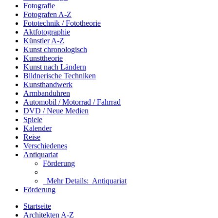
Fotografie
Fotografen A-Z
Fototechnik / Fototheorie
Aktfotographie
Künstler A-Z
Kunst chronologisch
Kunsttheorie
Kunst nach Ländern
Bildnerische Techniken
Kunsthandwerk
Armbanduhren
Automobil / Motorrad / Fahrrad
DVD / Neue Medien
Spiele
Kalender
Reise
Verschiedenes
Antiquariat
Förderung
Mehr Details:
Antiquariat
Förderung
Startseite
Architekten A-Z