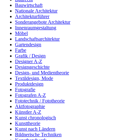
Bauwirtschaft
Nationale Architektur
Architekturführer
Sonderangebote Architektur
Innenraumgestaltung
Möbel
Landschaftsarchitektur
Gartendesign
Farbe
Grafik / Design
Designer A-Z
Designgeschichte
Design- und Medientheorie
Textildesign, Mode
Produktdesign
Fotografie
Fotografen A-Z
Fototechnik / Fototheorie
Aktfotographie
Künstler A-Z
Kunst chronologisch
Kunsttheorie
Kunst nach Ländern
Bildnerische Techniken