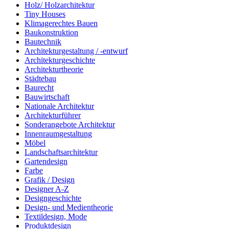
Holz/ Holzarchitektur
Tiny Houses
Klimagerechtes Bauen
Baukonstruktion
Bautechnik
Architekturgestaltung / -entwurf
Architekturgeschichte
Architekturtheorie
Städtebau
Baurecht
Bauwirtschaft
Nationale Architektur
Architekturführer
Sonderangebote Architektur
Innenraumgestaltung
Möbel
Landschaftsarchitektur
Gartendesign
Farbe
Grafik / Design
Designer A-Z
Designgeschichte
Design- und Medientheorie
Textildesign, Mode
Produktdesign