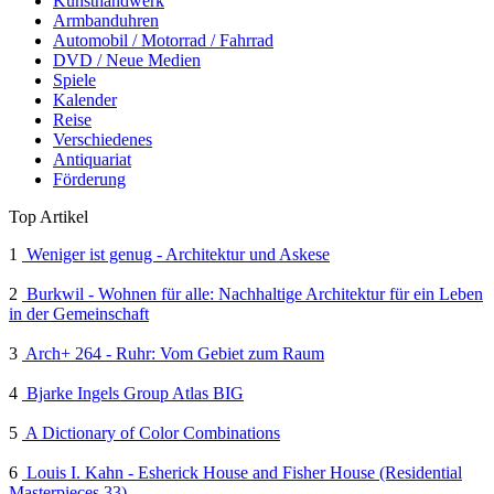
Kunsthandwerk
Armbanduhren
Automobil / Motorrad / Fahrrad
DVD / Neue Medien
Spiele
Kalender
Reise
Verschiedenes
Antiquariat
Förderung
Top Artikel
1
Weniger ist genug - Architektur und Askese
2
Burkwil - Wohnen für alle: Nachhaltige Architektur für ein Leben
in der Gemeinschaft
3
Arch+ 264 - Ruhr: Vom Gebiet zum Raum
4
Bjarke Ingels Group Atlas BIG
5
A Dictionary of Color Combinations
6
Louis I. Kahn - Esherick House and Fisher House (Residential
Masterpieces 33)