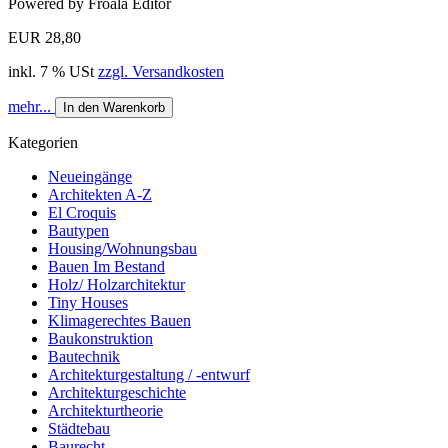
Powered by Froala Editor
EUR 28,80
inkl. 7 % USt
zzgl. Versandkosten
mehr...
In den Warenkorb
Kategorien
Neueingänge
Architekten A-Z
El Croquis
Bautypen
Housing/Wohnungsbau
Bauen Im Bestand
Holz/ Holzarchitektur
Tiny Houses
Klimagerechtes Bauen
Baukonstruktion
Bautechnik
Architekturgestaltung / -entwurf
Architekturgeschichte
Architekturtheorie
Städtebau
Baurecht