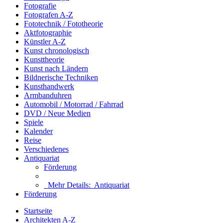
Fotografie
Fotografen A-Z
Fototechnik / Fototheorie
Aktfotographie
Künstler A-Z
Kunst chronologisch
Kunsttheorie
Kunst nach Ländern
Bildnerische Techniken
Kunsthandwerk
Armbanduhren
Automobil / Motorrad / Fahrrad
DVD / Neue Medien
Spiele
Kalender
Reise
Verschiedenes
Antiquariat
Förderung
Mehr Details:
Antiquariat
Förderung
Startseite
Architekten A-Z