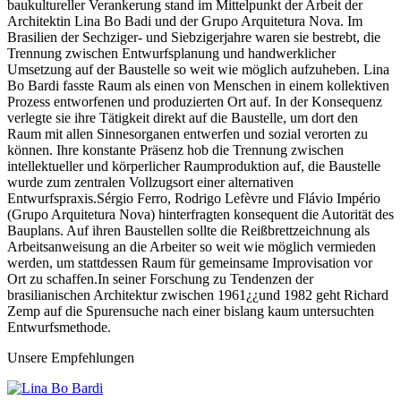
baukultureller Verankerung stand im Mittelpunkt der Arbeit der
Architektin Lina Bo Badi und der Grupo Arquitetura Nova. Im
Brasilien der Sechziger- und Siebzigerjahre waren sie bestrebt, die
Trennung zwischen Entwurfsplanung und handwerklicher
Umsetzung auf der Baustelle so weit wie möglich aufzuheben. Lina
Bo Bardi fasste Raum als einen von Menschen in einem kollektiven
Prozess entworfenen und produzierten Ort auf. In der Konsequenz
verlegte sie ihre Tätigkeit direkt auf die Baustelle, um dort den
Raum mit allen Sinnesorganen entwerfen und sozial verorten zu
können. Ihre konstante Präsenz hob die Trennung zwischen
intellektueller und körperlicher Raumproduktion auf, die Baustelle
wurde zum zentralen Vollzugsort einer alternativen
Entwurfspraxis.Sérgio Ferro, Rodrigo Lefèvre und Flávio Império
(Grupo Arquitetura Nova) hinterfragten konsequent die Autorität des
Bauplans. Auf ihren Baustellen sollte die Reißbrettzeichnung als
Arbeitsanweisung an die Arbeiter so weit wie möglich vermieden
werden, um stattdessen Raum für gemeinsame Improvisation vor
Ort zu schaffen.In seiner Forschung zu Tendenzen der
brasilianischen Architektur zwischen 1961¿¿und 1982 geht Richard
Zemp auf die Spurensuche nach einer bislang kaum untersuchten
Entwurfsmethode.
Unsere Empfehlungen