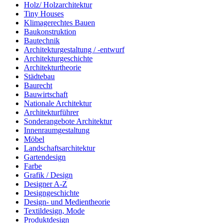
Holz/ Holzarchitektur
Tiny Houses
Klimagerechtes Bauen
Baukonstruktion
Bautechnik
Architekturgestaltung / -entwurf
Architekturgeschichte
Architekturtheorie
Städtebau
Baurecht
Bauwirtschaft
Nationale Architektur
Architekturführer
Sonderangebote Architektur
Innenraumgestaltung
Möbel
Landschaftsarchitektur
Gartendesign
Farbe
Grafik / Design
Designer A-Z
Designgeschichte
Design- und Medientheorie
Textildesign, Mode
Produktdesign