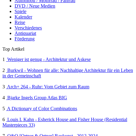
Automobil / Motorrad / Fahrrad
DVD / Neue Medien
Spiele
Kalender
Reise
Verschiedenes
Antiquariat
Förderung
Top Artikel
1
Weniger ist genug - Architektur und Askese
2
Burkwil - Wohnen für alle: Nachhaltige Architektur für ein Leben
in der Gemeinschaft
3
Arch+ 264 - Ruhr: Vom Gebiet zum Raum
4
Bjarke Ingels Group Atlas BIG
5
A Dictionary of Color Combinations
6
Louis I. Kahn - Esherick House and Fisher House (Residential
Masterpieces 33)
7
O&O [Ortner & Ortner] Baukunst - 2012-2024