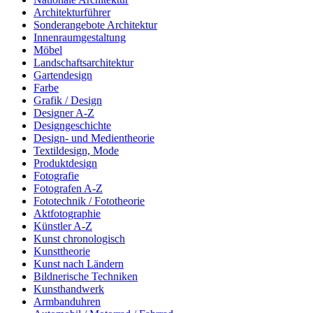
Architekturführer
Sonderangebote Architektur
Innenraumgestaltung
Möbel
Landschaftsarchitektur
Gartendesign
Farbe
Grafik / Design
Designer A-Z
Designgeschichte
Design- und Medientheorie
Textildesign, Mode
Produktdesign
Fotografie
Fotografen A-Z
Fototechnik / Fototheorie
Aktfotographie
Künstler A-Z
Kunst chronologisch
Kunsttheorie
Kunst nach Ländern
Bildnerische Techniken
Kunsthandwerk
Armbanduhren