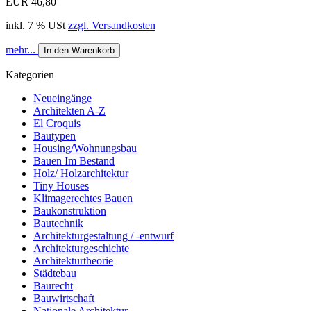
EUR 46,80
inkl. 7 % USt
zzgl. Versandkosten
mehr...
In den Warenkorb
Kategorien
Neueingänge
Architekten A-Z
El Croquis
Bautypen
Housing/Wohnungsbau
Bauen Im Bestand
Holz/ Holzarchitektur
Tiny Houses
Klimagerechtes Bauen
Baukonstruktion
Bautechnik
Architekturgestaltung / -entwurf
Architekturgeschichte
Architekturtheorie
Städtebau
Baurecht
Bauwirtschaft
Nationale Architektur