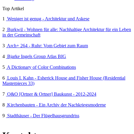
Top Artikel
1
Weniger ist genug - Architektur und Askese
2
Burkwil - Wohnen für alle: Nachhaltige Architektur für ein Leben
in der Gemeinschaft
3
Arch+ 264 - Ruhr: Vom Gebiet zum Raum
4
Bjarke Ingels Group Atlas BIG
5
A Dictionary of Color Combinations
6
Louis I. Kahn - Esherick House and Fisher House (Residential
Masterpieces 33)
7
O&O [Ortner & Ortner] Baukunst - 2012-2024
8
Kirchenbauten - Ein Archiv der Nachkriegsmoderne
9
Stadthäuser - Der Flügelhausgrundriss