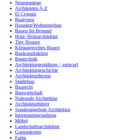
Neueingänge
Architekten A-Z
El Croquis
Bautypen
Housing/Wohnungsbau
Bauen Im Bestand
Holz/ Holzarchitektur
Tiny Houses
Klimagerechtes Bauen
Baukonstruktion
Bautechnik
Architekturgestaltung / -entwurf
Architekturgeschichte
Architekturtheorie
Städtebau
Baurecht
Bauwirtschaft
Nationale Architektur
Architekturführer
Sonderangebote Architektur
Innenraumgestaltung
Möbel
Landschaftsarchitektur
Gartendesign
Farbe