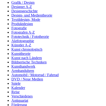
Grafik / Design
Designer A-Z
Designgeschichte
Design- und Medientheorie
Textildesign, Mode
Produktdesign
Fotografie
Fotografen A-Z
Fototechnik / Fototheorie
Aktfotographie
Künstler A-Z
Kunst chronologisch
Kunsttheorie
Kunst nach Ländern
Bildnerische Techniken
Kunsthandwerk
Armbanduhren
Automobil / Motorrad / Fahrrad
DVD / Neue Medien
Spiele
Kalender
Reise
Verschiedenes
Antiquariat
Förderung