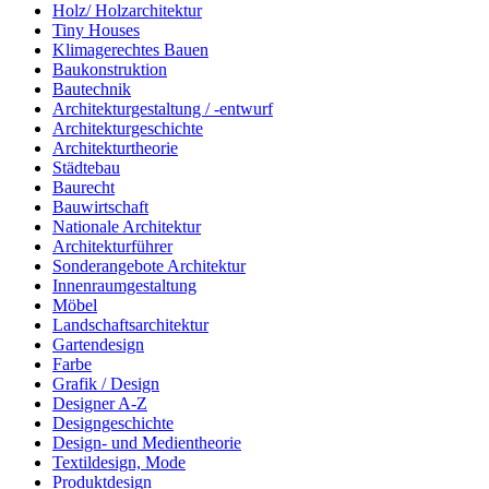
Holz/ Holzarchitektur
Tiny Houses
Klimagerechtes Bauen
Baukonstruktion
Bautechnik
Architekturgestaltung / -entwurf
Architekturgeschichte
Architekturtheorie
Städtebau
Baurecht
Bauwirtschaft
Nationale Architektur
Architekturführer
Sonderangebote Architektur
Innenraumgestaltung
Möbel
Landschaftsarchitektur
Gartendesign
Farbe
Grafik / Design
Designer A-Z
Designgeschichte
Design- und Medientheorie
Textildesign, Mode
Produktdesign