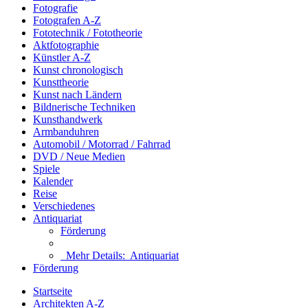
Fotografie
Fotografen A-Z
Fototechnik / Fototheorie
Aktfotographie
Künstler A-Z
Kunst chronologisch
Kunsttheorie
Kunst nach Ländern
Bildnerische Techniken
Kunsthandwerk
Armbanduhren
Automobil / Motorrad / Fahrrad
DVD / Neue Medien
Spiele
Kalender
Reise
Verschiedenes
Antiquariat
Förderung
Mehr Details:
Antiquariat
Förderung
Startseite
Architekten A-Z