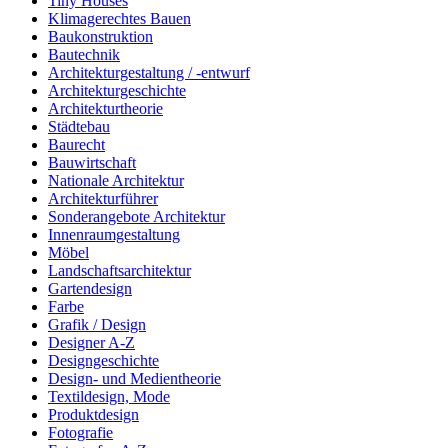
Tiny Houses
Klimagerechtes Bauen
Baukonstruktion
Bautechnik
Architekturgestaltung / -entwurf
Architekturgeschichte
Architekturtheorie
Städtebau
Baurecht
Bauwirtschaft
Nationale Architektur
Architekturführer
Sonderangebote Architektur
Innenraumgestaltung
Möbel
Landschaftsarchitektur
Gartendesign
Farbe
Grafik / Design
Designer A-Z
Designgeschichte
Design- und Medientheorie
Textildesign, Mode
Produktdesign
Fotografie