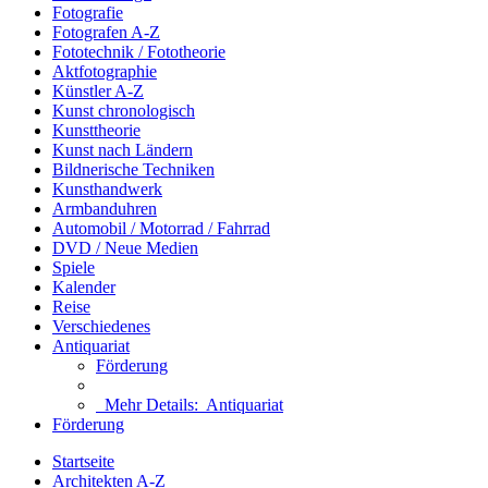
Fotografie
Fotografen A-Z
Fototechnik / Fototheorie
Aktfotographie
Künstler A-Z
Kunst chronologisch
Kunsttheorie
Kunst nach Ländern
Bildnerische Techniken
Kunsthandwerk
Armbanduhren
Automobil / Motorrad / Fahrrad
DVD / Neue Medien
Spiele
Kalender
Reise
Verschiedenes
Antiquariat
Förderung
Mehr Details:
Antiquariat
Förderung
Startseite
Architekten A-Z