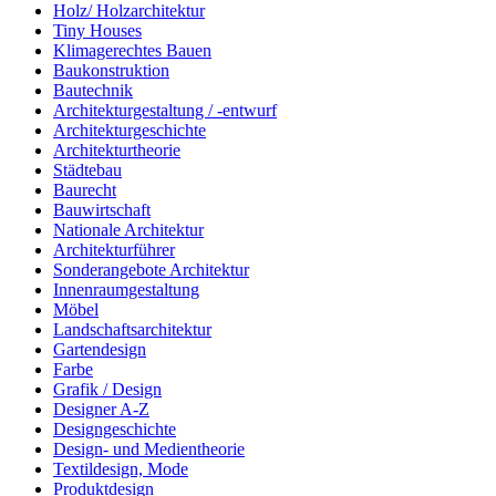
Holz/ Holzarchitektur
Tiny Houses
Klimagerechtes Bauen
Baukonstruktion
Bautechnik
Architekturgestaltung / -entwurf
Architekturgeschichte
Architekturtheorie
Städtebau
Baurecht
Bauwirtschaft
Nationale Architektur
Architekturführer
Sonderangebote Architektur
Innenraumgestaltung
Möbel
Landschaftsarchitektur
Gartendesign
Farbe
Grafik / Design
Designer A-Z
Designgeschichte
Design- und Medientheorie
Textildesign, Mode
Produktdesign