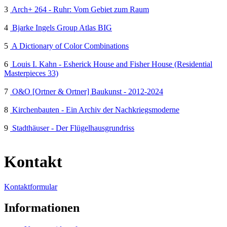
3
Arch+ 264 - Ruhr: Vom Gebiet zum Raum
4
Bjarke Ingels Group Atlas BIG
5
A Dictionary of Color Combinations
6
Louis I. Kahn - Esherick House and Fisher House (Residential
Masterpieces 33)
7
O&O [Ortner & Ortner] Baukunst - 2012-2024
8
Kirchenbauten - Ein Archiv der Nachkriegsmoderne
9
Stadthäuser - Der Flügelhausgrundriss
Kontakt
Kontaktformular
Informationen