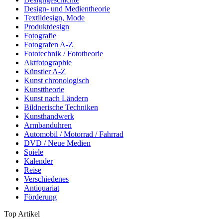
Design- und Medientheorie
Textildesign, Mode
Produktdesign
Fotografie
Fotografen A-Z
Fototechnik / Fototheorie
Aktfotographie
Künstler A-Z
Kunst chronologisch
Kunsttheorie
Kunst nach Ländern
Bildnerische Techniken
Kunsthandwerk
Armbanduhren
Automobil / Motorrad / Fahrrad
DVD / Neue Medien
Spiele
Kalender
Reise
Verschiedenes
Antiquariat
Förderung
Top Artikel