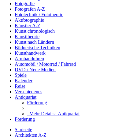
Fotografie
Fotografen A-Z
Fototechnik / Fototheorie
Aktfotographie
Künstler A-Z
Kunst chronologisch
Kunsttheorie
Kunst nach Ländern
Bildnerische Techniken
Kunsthandwerk
Armbanduhren
Automobil / Motorrad / Fahrrad
DVD / Neue Medien
Spiele
Kalender
Reise
Verschiedenes
Antiquariat
Förderung
Mehr Details:
Antiquariat
Förderung
Startseite
Architekten A-Z