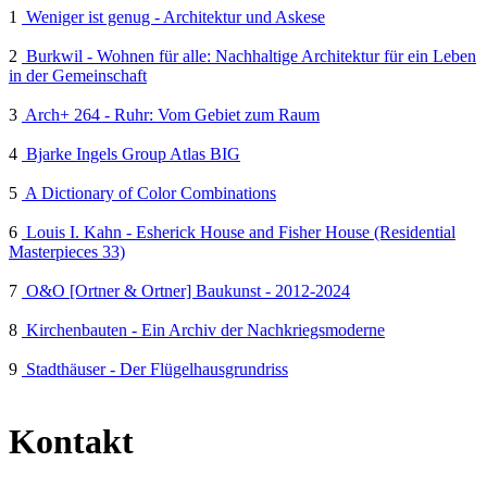
1
Weniger ist genug - Architektur und Askese
2
Burkwil - Wohnen für alle: Nachhaltige Architektur für ein Leben
in der Gemeinschaft
3
Arch+ 264 - Ruhr: Vom Gebiet zum Raum
4
Bjarke Ingels Group Atlas BIG
5
A Dictionary of Color Combinations
6
Louis I. Kahn - Esherick House and Fisher House (Residential
Masterpieces 33)
7
O&O [Ortner & Ortner] Baukunst - 2012-2024
8
Kirchenbauten - Ein Archiv der Nachkriegsmoderne
9
Stadthäuser - Der Flügelhausgrundriss
Kontakt