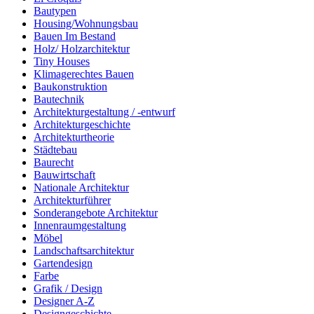
Bautypen
Housing/Wohnungsbau
Bauen Im Bestand
Holz/ Holzarchitektur
Tiny Houses
Klimagerechtes Bauen
Baukonstruktion
Bautechnik
Architekturgestaltung / -entwurf
Architekturgeschichte
Architekturtheorie
Städtebau
Baurecht
Bauwirtschaft
Nationale Architektur
Architekturführer
Sonderangebote Architektur
Innenraumgestaltung
Möbel
Landschaftsarchitektur
Gartendesign
Farbe
Grafik / Design
Designer A-Z
Designgeschichte