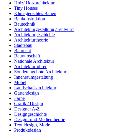
Holz/ Holzarchitektur
Tiny Houses
Klimagerechtes Bauen
Baukonstruktion
Bautechnik
Architekturgestaltung / -entwurf
Architekturgeschichte
Architekturtheorie
Städtebau
Baurecht
Bauwirtschaft
Nationale Architektur
Architekturführer
Sonderangebote Architektur
Innenraumgestaltung
Möbel
Landschaftsarchitektur
Gartendesign
Farbe
Grafik / Design
Designer A-Z
Designgeschichte
Design- und Medientheorie
Textildesign, Mode
Produktdesign