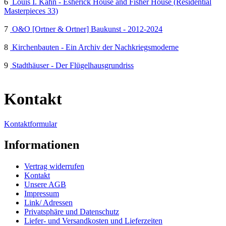
6
Louis I. Kahn - Esherick House and Fisher House (Residential
Masterpieces 33)
7
O&O [Ortner & Ortner] Baukunst - 2012-2024
8
Kirchenbauten - Ein Archiv der Nachkriegsmoderne
9
Stadthäuser - Der Flügelhausgrundriss
Kontakt
Kontaktformular
Informationen
Vertrag widerrufen
Kontakt
Unsere AGB
Impressum
Link/ Adressen
Privatsphäre und Datenschutz
Liefer- und Versandkosten und Lieferzeiten