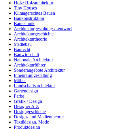
Holz/ Holzarchitektur
Tiny Houses
Klimagerechtes Bauen
Baukonstruktion
Bautechnik
Architekturgestaltung / -entwurf
Architekturgeschichte
Architekturtheorie
Städtebau
Baurecht
Bauwirtschaft
Nationale Architektur
Architekturführer
Sonderangebote Architektur
Innenraumgestaltung
Möbel
Landschaftsarchitektur
Gartendesign
Farbe
Grafik / Design
Designer A-Z
Designgeschichte
Design- und Medientheorie
Textildesign, Mode
Produktdesign