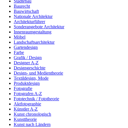
Städtebau
Baurecht
Bauwirtschaft
Nationale Architektur
Architekturführer
Sonderangebote Architektur
Innenraumgestaltung
Möbel
Landschaftsarchitektur
Gartendesign
Farbe
Grafik / Design
Designer A-Z
Designgeschichte
Design- und Medientheorie
Textildesign, Mode
Produktdesign
Fotografie
Fotografen A-Z
Fototechnik / Fototheorie
Aktfotographie
Künstler A-Z
Kunst chronologisch
Kunsttheorie
Kunst nach Ländern