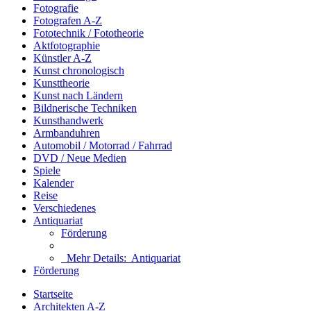
Fotografie
Fotografen A-Z
Fototechnik / Fototheorie
Aktfotographie
Künstler A-Z
Kunst chronologisch
Kunsttheorie
Kunst nach Ländern
Bildnerische Techniken
Kunsthandwerk
Armbanduhren
Automobil / Motorrad / Fahrrad
DVD / Neue Medien
Spiele
Kalender
Reise
Verschiedenes
Antiquariat
Förderung
Mehr Details:
Antiquariat
Förderung
Startseite
Architekten A-Z