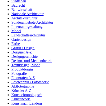
Städtebau
Baurecht
Bauwirtschaft
Nationale Architektur
Architekturführer
Sonderangebote Architektur
Innenraumgestaltung
Möbel
Landschaftsarchitektur
Gartendesign
Farbe
Grafik / Design
Designer A-Z
Designgeschichte
Design- und Medientheorie
Textildesign, Mode
Produktdesign
Fotografie
Fotografen A-Z
Fototechnik / Fototheorie
Aktfotographie
Künstler A-Z
Kunst chronologisch
Kunsttheorie
Kunst nach Ländern