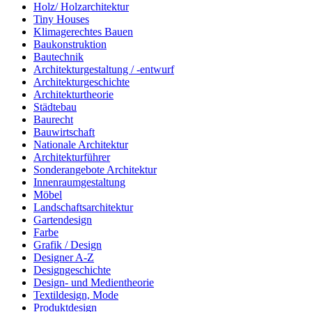
Holz/ Holzarchitektur
Tiny Houses
Klimagerechtes Bauen
Baukonstruktion
Bautechnik
Architekturgestaltung / -entwurf
Architekturgeschichte
Architekturtheorie
Städtebau
Baurecht
Bauwirtschaft
Nationale Architektur
Architekturführer
Sonderangebote Architektur
Innenraumgestaltung
Möbel
Landschaftsarchitektur
Gartendesign
Farbe
Grafik / Design
Designer A-Z
Designgeschichte
Design- und Medientheorie
Textildesign, Mode
Produktdesign