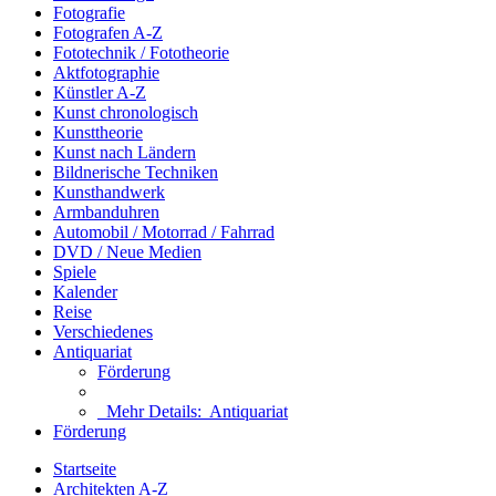
Fotografie
Fotografen A-Z
Fototechnik / Fototheorie
Aktfotographie
Künstler A-Z
Kunst chronologisch
Kunsttheorie
Kunst nach Ländern
Bildnerische Techniken
Kunsthandwerk
Armbanduhren
Automobil / Motorrad / Fahrrad
DVD / Neue Medien
Spiele
Kalender
Reise
Verschiedenes
Antiquariat
Förderung
Mehr Details:
Antiquariat
Förderung
Startseite
Architekten A-Z