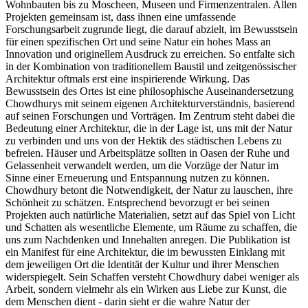
Wohnbauten bis zu Moscheen, Museen und Firmenzentralen. Allen
Projekten gemeinsam ist, dass ihnen eine umfassende
Forschungsarbeit zugrunde liegt, die darauf abzielt, im Bewusstsein
für einen spezifischen Ort und seine Natur ein hohes Mass an
Innovation und originellem Ausdruck zu erreichen. So entfalte sich
in der Kombination von traditionellem Baustil und zeitgenössischer
Architektur oftmals erst eine inspirierende Wirkung. Das
Bewusstsein des Ortes ist eine philosophische Auseinandersetzung
Chowdhurys mit seinem eigenen Architekturverständnis, basierend
auf seinen Forschungen und Vorträgen. Im Zentrum steht dabei die
Bedeutung einer Architektur, die in der Lage ist, uns mit der Natur
zu verbinden und uns von der Hektik des städtischen Lebens zu
befreien. Häuser und Arbeitsplätze sollten in Oasen der Ruhe und
Gelassenheit verwandelt werden, um die Vorzüge der Natur im
Sinne einer Erneuerung und Entspannung nutzen zu können.
Chowdhury betont die Notwendigkeit, der Natur zu lauschen, ihre
Schönheit zu schätzen. Entsprechend bevorzugt er bei seinen
Projekten auch natürliche Materialien, setzt auf das Spiel von Licht
und Schatten als wesentliche Elemente, um Räume zu schaffen, die
uns zum Nachdenken und Innehalten anregen. Die Publikation ist
ein Manifest für eine Architektur, die im bewussten Einklang mit
dem jeweiligen Ort die Identität der Kultur und ihrer Menschen
widerspiegelt. Sein Schaffen versteht Chowdhury dabei weniger als
Arbeit, sondern vielmehr als ein Wirken aus Liebe zur Kunst, die
dem Menschen dient - darin sieht er die wahre Natur der