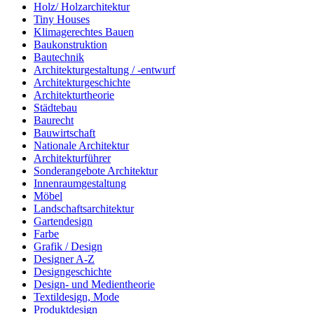
Holz/ Holzarchitektur
Tiny Houses
Klimagerechtes Bauen
Baukonstruktion
Bautechnik
Architekturgestaltung / -entwurf
Architekturgeschichte
Architekturtheorie
Städtebau
Baurecht
Bauwirtschaft
Nationale Architektur
Architekturführer
Sonderangebote Architektur
Innenraumgestaltung
Möbel
Landschaftsarchitektur
Gartendesign
Farbe
Grafik / Design
Designer A-Z
Designgeschichte
Design- und Medientheorie
Textildesign, Mode
Produktdesign