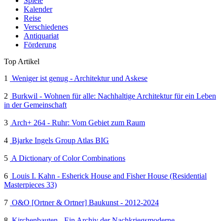
Spiele
Kalender
Reise
Verschiedenes
Antiquariat
Förderung
Top Artikel
1
Weniger ist genug - Architektur und Askese
2
Burkwil - Wohnen für alle: Nachhaltige Architektur für ein Leben
in der Gemeinschaft
3
Arch+ 264 - Ruhr: Vom Gebiet zum Raum
4
Bjarke Ingels Group Atlas BIG
5
A Dictionary of Color Combinations
6
Louis I. Kahn - Esherick House and Fisher House (Residential
Masterpieces 33)
7
O&O [Ortner & Ortner] Baukunst - 2012-2024
8
Kirchenbauten - Ein Archiv der Nachkriegsmoderne