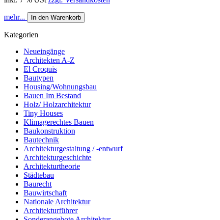
mehr...
In den Warenkorb
Kategorien
Neueingänge
Architekten A-Z
El Croquis
Bautypen
Housing/Wohnungsbau
Bauen Im Bestand
Holz/ Holzarchitektur
Tiny Houses
Klimagerechtes Bauen
Baukonstruktion
Bautechnik
Architekturgestaltung / -entwurf
Architekturgeschichte
Architekturtheorie
Städtebau
Baurecht
Bauwirtschaft
Nationale Architektur
Architekturführer
Sonderangebote Architektur