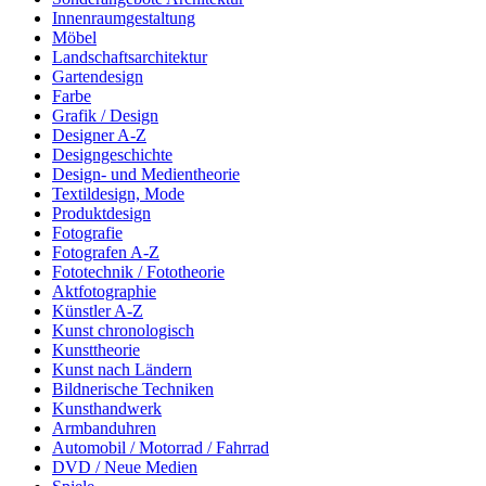
Innenraumgestaltung
Möbel
Landschaftsarchitektur
Gartendesign
Farbe
Grafik / Design
Designer A-Z
Designgeschichte
Design- und Medientheorie
Textildesign, Mode
Produktdesign
Fotografie
Fotografen A-Z
Fototechnik / Fototheorie
Aktfotographie
Künstler A-Z
Kunst chronologisch
Kunsttheorie
Kunst nach Ländern
Bildnerische Techniken
Kunsthandwerk
Armbanduhren
Automobil / Motorrad / Fahrrad
DVD / Neue Medien