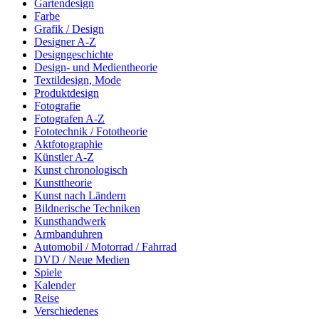
Gartendesign
Farbe
Grafik / Design
Designer A-Z
Designgeschichte
Design- und Medientheorie
Textildesign, Mode
Produktdesign
Fotografie
Fotografen A-Z
Fototechnik / Fototheorie
Aktfotographie
Künstler A-Z
Kunst chronologisch
Kunsttheorie
Kunst nach Ländern
Bildnerische Techniken
Kunsthandwerk
Armbanduhren
Automobil / Motorrad / Fahrrad
DVD / Neue Medien
Spiele
Kalender
Reise
Verschiedenes