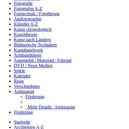
Fotografie
Fotografen A-Z
Fototechnik / Fototheorie
Aktfotographie
Künstler A-Z
Kunst chronologisch
Kunsttheorie
Kunst nach Ländern
Bildnerische Techniken
Kunsthandwerk
Armbanduhren
Automobil / Motorrad / Fahrrad
DVD / Neue Medien
Spiele
Kalender
Reise
Verschiedenes
Antiquariat
Förderung
Mehr Details:
Antiquariat
Förderung
Startseite
Architekten A-Z