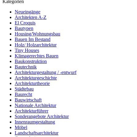
Kategorien
Neueingänge
Architekten A-Z
El Croquis
Bautypen
Housing/Wohnungsbau
Bauen Im Bestand
Holz/ Holzarchitektur
Tiny Houses
Klimagerechtes Bauen
Baukonstruktion
Bautechnik
Architekturgestaltung / -entwurf
Architekturgeschichte
Architekturtheorie
Städtebau
Baurecht
Bauwirtschaft
Nationale Architektur
Architekturführer
Sonderangebote Architektur
Innenraumgestaltung
Möbel
Landschaftsarchitektur