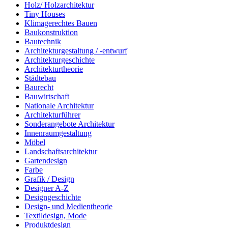
Holz/ Holzarchitektur
Tiny Houses
Klimagerechtes Bauen
Baukonstruktion
Bautechnik
Architekturgestaltung / -entwurf
Architekturgeschichte
Architekturtheorie
Städtebau
Baurecht
Bauwirtschaft
Nationale Architektur
Architekturführer
Sonderangebote Architektur
Innenraumgestaltung
Möbel
Landschaftsarchitektur
Gartendesign
Farbe
Grafik / Design
Designer A-Z
Designgeschichte
Design- und Medientheorie
Textildesign, Mode
Produktdesign