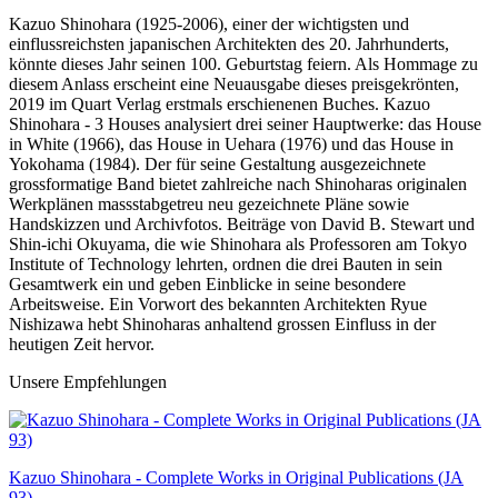
Kazuo Shinohara (1925-2006), einer der wichtigsten und
einflussreichsten japanischen Architekten des 20. Jahrhunderts,
könnte dieses Jahr seinen 100. Geburtstag feiern. Als Hommage zu
diesem Anlass erscheint eine Neuausgabe dieses preisgekrönten,
2019 im Quart Verlag erstmals erschienenen Buches. Kazuo
Shinohara - 3 Houses analysiert drei seiner Hauptwerke: das House
in White (1966), das House in Uehara (1976) und das House in
Yokohama (1984). Der für seine Gestaltung ausgezeichnete
grossformatige Band bietet zahlreiche nach Shinoharas originalen
Werkplänen massstabgetreu neu gezeichnete Pläne sowie
Handskizzen und Archivfotos. Beiträge von David B. Stewart und
Shin-ichi Okuyama, die wie Shinohara als Professoren am Tokyo
Institute of Technology lehrten, ordnen die drei Bauten in sein
Gesamtwerk ein und geben Einblicke in seine besondere
Arbeitsweise. Ein Vorwort des bekannten Architekten Ryue
Nishizawa hebt Shinoharas anhaltend grossen Einfluss in der
heutigen Zeit hervor.
Unsere Empfehlungen
Kazuo Shinohara - Complete Works in Original Publications (JA
93)