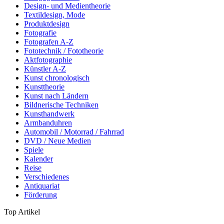
Design- und Medientheorie
Textildesign, Mode
Produktdesign
Fotografie
Fotografen A-Z
Fototechnik / Fototheorie
Aktfotographie
Künstler A-Z
Kunst chronologisch
Kunsttheorie
Kunst nach Ländern
Bildnerische Techniken
Kunsthandwerk
Armbanduhren
Automobil / Motorrad / Fahrrad
DVD / Neue Medien
Spiele
Kalender
Reise
Verschiedenes
Antiquariat
Förderung
Top Artikel