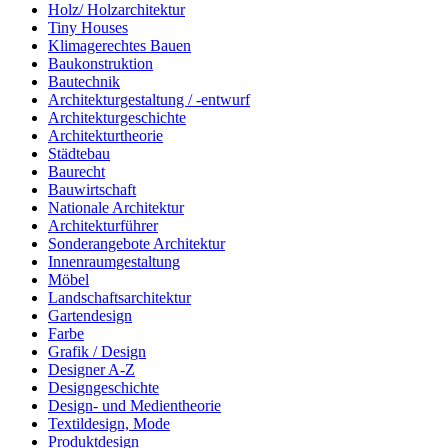
Holz/ Holzarchitektur
Tiny Houses
Klimagerechtes Bauen
Baukonstruktion
Bautechnik
Architekturgestaltung / -entwurf
Architekturgeschichte
Architekturtheorie
Städtebau
Baurecht
Bauwirtschaft
Nationale Architektur
Architekturführer
Sonderangebote Architektur
Innenraumgestaltung
Möbel
Landschaftsarchitektur
Gartendesign
Farbe
Grafik / Design
Designer A-Z
Designgeschichte
Design- und Medientheorie
Textildesign, Mode
Produktdesign