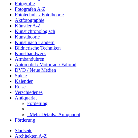
Fotografie
Fotografen A-Z
Fototechnik / Fototheorie
Aktfotographie
Künstler A-Z
Kunst chronologisch
Kunsttheorie
Kunst nach Ländern
Bildnerische Techniken
Kunsthandwerk
Armbanduhren
Automobil / Motorrad / Fahrrad
DVD / Neue Medien
Spiele
Kalender
Reise
Verschiedenes
Antiquariat
Förderung
Mehr Details:
Antiquariat
Förderung
Startseite
Architekten A-Z