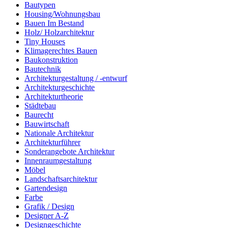
Bautypen
Housing/Wohnungsbau
Bauen Im Bestand
Holz/ Holzarchitektur
Tiny Houses
Klimagerechtes Bauen
Baukonstruktion
Bautechnik
Architekturgestaltung / -entwurf
Architekturgeschichte
Architekturtheorie
Städtebau
Baurecht
Bauwirtschaft
Nationale Architektur
Architekturführer
Sonderangebote Architektur
Innenraumgestaltung
Möbel
Landschaftsarchitektur
Gartendesign
Farbe
Grafik / Design
Designer A-Z
Designgeschichte