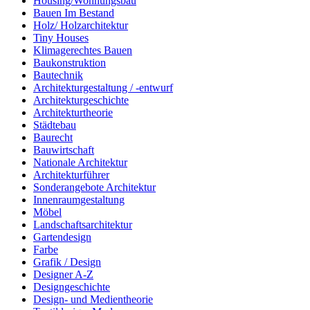
Housing/Wohnungsbau
Bauen Im Bestand
Holz/ Holzarchitektur
Tiny Houses
Klimagerechtes Bauen
Baukonstruktion
Bautechnik
Architekturgestaltung / -entwurf
Architekturgeschichte
Architekturtheorie
Städtebau
Baurecht
Bauwirtschaft
Nationale Architektur
Architekturführer
Sonderangebote Architektur
Innenraumgestaltung
Möbel
Landschaftsarchitektur
Gartendesign
Farbe
Grafik / Design
Designer A-Z
Designgeschichte
Design- und Medientheorie