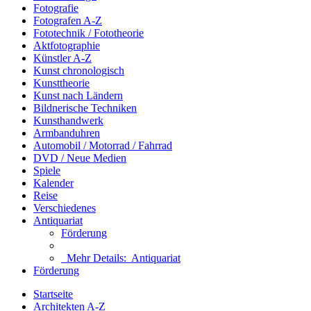
Fotografie
Fotografen A-Z
Fototechnik / Fototheorie
Aktfotographie
Künstler A-Z
Kunst chronologisch
Kunsttheorie
Kunst nach Ländern
Bildnerische Techniken
Kunsthandwerk
Armbanduhren
Automobil / Motorrad / Fahrrad
DVD / Neue Medien
Spiele
Kalender
Reise
Verschiedenes
Antiquariat
Förderung
Mehr Details:
Antiquariat
Förderung
Startseite
Architekten A-Z