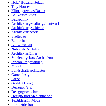
Holz/ Holzarchitektur
Tiny Houses
Klimagerechtes Bauen
Baukonstruktion
Bautechnik
Architekturgestaltung / -entwurf
Architekturgeschichte
Architekturtheorie
Städtebau
Baurecht
Bauwirtschaft
Nationale Architektur
Architekturführer
Sonderangebote Architektur
Innenraumgestaltung
Möbel
Landschaftsarchitektur
Gartendesign
Farbe
Grafik / Design
Designer A-Z
Designgeschichte
Design- und Medientheorie
Textildesign, Mode
Produktdesign