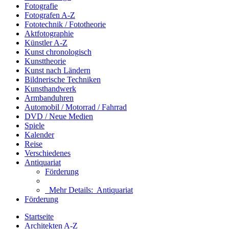
Fotografie
Fotografen A-Z
Fototechnik / Fototheorie
Aktfotographie
Künstler A-Z
Kunst chronologisch
Kunsttheorie
Kunst nach Ländern
Bildnerische Techniken
Kunsthandwerk
Armbanduhren
Automobil / Motorrad / Fahrrad
DVD / Neue Medien
Spiele
Kalender
Reise
Verschiedenes
Antiquariat
Förderung
Mehr Details:
Antiquariat
Förderung
Startseite
Architekten A-Z