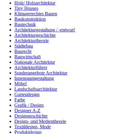
Holz/ Holzarchitektur
Tiny Houses
Klimagerechtes Bauen
Baukonstruktion
Bautechnik
Architekturgestaltung / -entwurf
Architekturgeschichte
Architekturtheorie
Städtebau
Baurecht
Bauwirtschaft
Nationale Architektur
Architekturführer
Sonderangebote Architektur
Innenraumgestaltung
Möbel
Landschaftsarchitektur
Gartendesign
Farbe
Grafik / Design
Designer A-Z
Designgeschichte
Design- und Medientheorie
Textildesign, Mode
Produktdesign