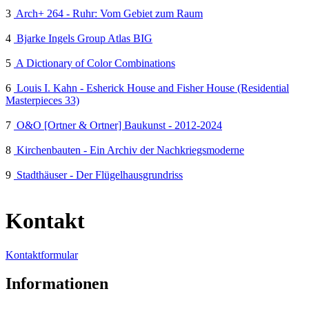
3
Arch+ 264 - Ruhr: Vom Gebiet zum Raum
4
Bjarke Ingels Group Atlas BIG
5
A Dictionary of Color Combinations
6
Louis I. Kahn - Esherick House and Fisher House (Residential
Masterpieces 33)
7
O&O [Ortner & Ortner] Baukunst - 2012-2024
8
Kirchenbauten - Ein Archiv der Nachkriegsmoderne
9
Stadthäuser - Der Flügelhausgrundriss
Kontakt
Kontaktformular
Informationen