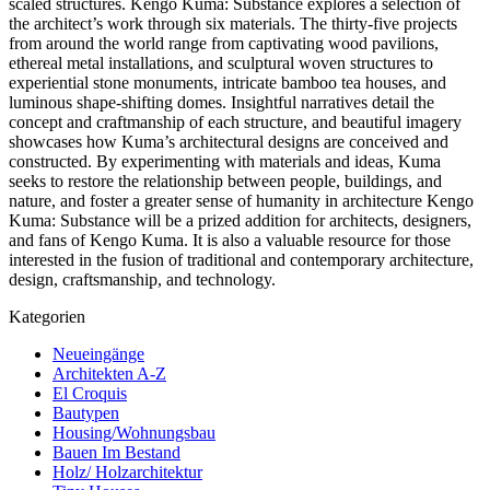
scaled structures. Kengo Kuma: Substance explores a selection of
the architect’s work through six materials. The thirty-five projects
from around the world range from captivating wood pavilions,
ethereal metal installations, and sculptural woven structures to
experiential stone monuments, intricate bamboo tea houses, and
luminous shape-shifting domes. Insightful narratives detail the
concept and craftmanship of each structure, and beautiful imagery
showcases how Kuma’s architectural designs are conceived and
constructed. By experimenting with materials and ideas, Kuma
seeks to restore the relationship between people, buildings, and
nature, and foster a greater sense of humanity in architecture Kengo
Kuma: Substance will be a prized addition for architects, designers,
and fans of Kengo Kuma. It is also a valuable resource for those
interested in the fusion of traditional and contemporary architecture,
design, craftsmanship, and technology.
Kategorien
Neueingänge
Architekten A-Z
El Croquis
Bautypen
Housing/Wohnungsbau
Bauen Im Bestand
Holz/ Holzarchitektur