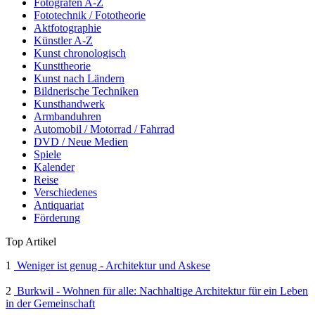
Fotografen A-Z
Fototechnik / Fototheorie
Aktfotographie
Künstler A-Z
Kunst chronologisch
Kunsttheorie
Kunst nach Ländern
Bildnerische Techniken
Kunsthandwerk
Armbanduhren
Automobil / Motorrad / Fahrrad
DVD / Neue Medien
Spiele
Kalender
Reise
Verschiedenes
Antiquariat
Förderung
Top Artikel
1
Weniger ist genug - Architektur und Askese
2
Burkwil - Wohnen für alle: Nachhaltige Architektur für ein Leben
in der Gemeinschaft