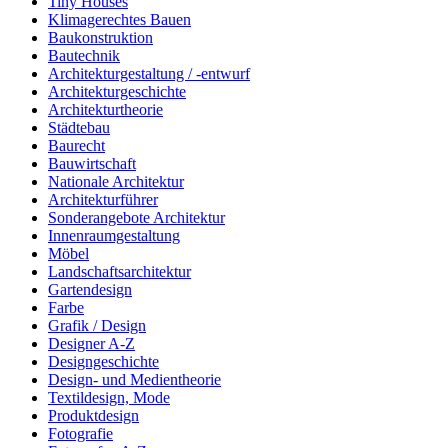
Tiny Houses
Klimagerechtes Bauen
Baukonstruktion
Bautechnik
Architekturgestaltung / -entwurf
Architekturgeschichte
Architekturtheorie
Städtebau
Baurecht
Bauwirtschaft
Nationale Architektur
Architekturführer
Sonderangebote Architektur
Innenraumgestaltung
Möbel
Landschaftsarchitektur
Gartendesign
Farbe
Grafik / Design
Designer A-Z
Designgeschichte
Design- und Medientheorie
Textildesign, Mode
Produktdesign
Fotografie