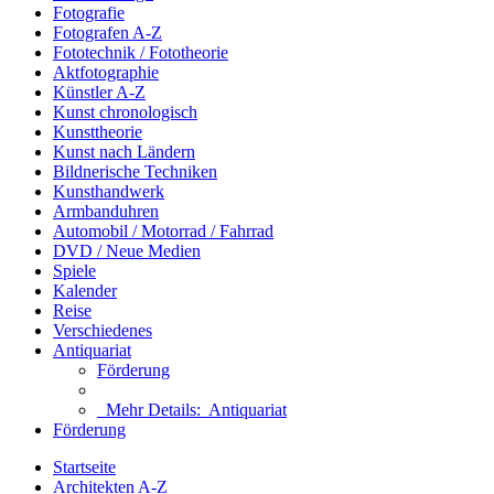
Fotografie
Fotografen A-Z
Fototechnik / Fototheorie
Aktfotographie
Künstler A-Z
Kunst chronologisch
Kunsttheorie
Kunst nach Ländern
Bildnerische Techniken
Kunsthandwerk
Armbanduhren
Automobil / Motorrad / Fahrrad
DVD / Neue Medien
Spiele
Kalender
Reise
Verschiedenes
Antiquariat
Förderung
Mehr Details:
Antiquariat
Förderung
Startseite
Architekten A-Z