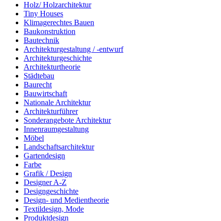
Holz/ Holzarchitektur
Tiny Houses
Klimagerechtes Bauen
Baukonstruktion
Bautechnik
Architekturgestaltung / -entwurf
Architekturgeschichte
Architekturtheorie
Städtebau
Baurecht
Bauwirtschaft
Nationale Architektur
Architekturführer
Sonderangebote Architektur
Innenraumgestaltung
Möbel
Landschaftsarchitektur
Gartendesign
Farbe
Grafik / Design
Designer A-Z
Designgeschichte
Design- und Medientheorie
Textildesign, Mode
Produktdesign