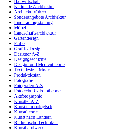
Bauwirtschaft
Nationale Architektur
Architekturführer
Sonderangebote Architektur
Innenraumgestaltung
Möbel
Landschaftsarchitektur
Gartendesign
Farbe
Grafik / Design
Designer A-Z
Designgeschichte
Design- und Medientheorie
Textildesign, Mode
Produktdesign
Fotografie
Fotografen A-Z
Fototechnik / Fototheorie
Aktfotographie
Künstler A-Z
Kunst chronologisch
Kunsttheorie
Kunst nach Ländern
Bildnerische Techniken
Kunsthandwerk