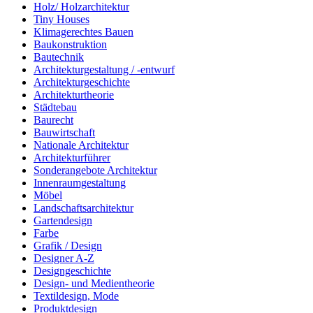
Holz/ Holzarchitektur
Tiny Houses
Klimagerechtes Bauen
Baukonstruktion
Bautechnik
Architekturgestaltung / -entwurf
Architekturgeschichte
Architekturtheorie
Städtebau
Baurecht
Bauwirtschaft
Nationale Architektur
Architekturführer
Sonderangebote Architektur
Innenraumgestaltung
Möbel
Landschaftsarchitektur
Gartendesign
Farbe
Grafik / Design
Designer A-Z
Designgeschichte
Design- und Medientheorie
Textildesign, Mode
Produktdesign