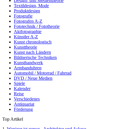
Design- und Medientheorie
Textildesign, Mode
Produktdesign
Fotografie
Fotografen A-Z
Fototechnik / Fototheorie
Aktfotographie
Künstler A-Z
Kunst chronologisch
Kunsttheorie
Kunst nach Ländern
Bildnerische Techniken
Kunsthandwerk
Armbanduhren
Automobil / Motorrad / Fahrrad
DVD / Neue Medien
Spiele
Kalender
Reise
Verschiedenes
Antiquariat
Förderung
Top Artikel
1
Weniger ist genug - Architektur und Askese