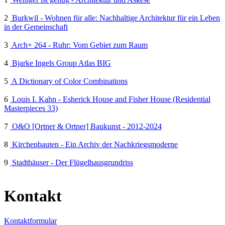
2
Burkwil - Wohnen für alle: Nachhaltige Architektur für ein Leben
in der Gemeinschaft
3
Arch+ 264 - Ruhr: Vom Gebiet zum Raum
4
Bjarke Ingels Group Atlas BIG
5
A Dictionary of Color Combinations
6
Louis I. Kahn - Esherick House and Fisher House (Residential
Masterpieces 33)
7
O&O [Ortner & Ortner] Baukunst - 2012-2024
8
Kirchenbauten - Ein Archiv der Nachkriegsmoderne
9
Stadthäuser - Der Flügelhausgrundriss
Kontakt
Kontaktformular