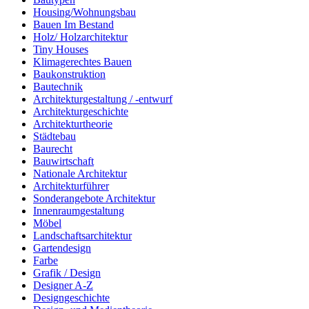
Housing/Wohnungsbau
Bauen Im Bestand
Holz/ Holzarchitektur
Tiny Houses
Klimagerechtes Bauen
Baukonstruktion
Bautechnik
Architekturgestaltung / -entwurf
Architekturgeschichte
Architekturtheorie
Städtebau
Baurecht
Bauwirtschaft
Nationale Architektur
Architekturführer
Sonderangebote Architektur
Innenraumgestaltung
Möbel
Landschaftsarchitektur
Gartendesign
Farbe
Grafik / Design
Designer A-Z
Designgeschichte