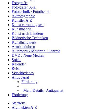
Fotografie
Fotografen A-Z
Fototechnik / Fototheorie
Aktfotographie
Künstler A-Z
Kunst chronologisch
Kunsttheorie
Kunst nach Ländern
Bildnerische Techniken
Kunsthandwerk
Armbanduhren
Automobil / Motorrad / Fahrrad
DVD / Neue Medien
Spiele
Kalender
Reise
Verschiedenes
Antiquariat
Förderung
Mehr Details:
Antiquariat
Förderung
Startseite
Architekten A-Z