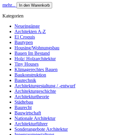
mehr...
In den Warenkorb
Kategorien
Neueingänge
Architekten A-Z
El Croquis
Bautypen
Housing/Wohnungsbau
Bauen Im Bestand
Holz/ Holzarchitektur
Tiny Houses
Klimagerechtes Bauen
Baukonstruktion
Bautechnik
Architekturgestaltung / -entwurf
Architekturgeschichte
Architekturtheorie
Städtebau
Baurecht
Bauwirtschaft
Nationale Architektur
Architekturführer
Sonderangebote Architektur
Innenraumgestaltung