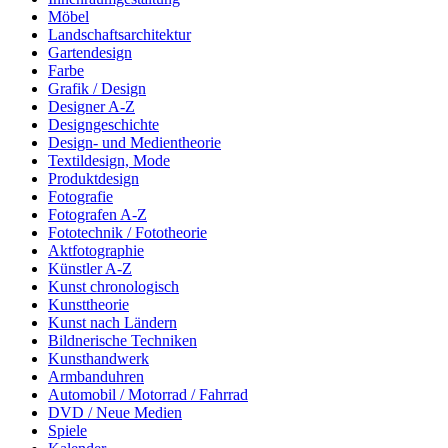
Möbel
Landschaftsarchitektur
Gartendesign
Farbe
Grafik / Design
Designer A-Z
Designgeschichte
Design- und Medientheorie
Textildesign, Mode
Produktdesign
Fotografie
Fotografen A-Z
Fototechnik / Fototheorie
Aktfotographie
Künstler A-Z
Kunst chronologisch
Kunsttheorie
Kunst nach Ländern
Bildnerische Techniken
Kunsthandwerk
Armbanduhren
Automobil / Motorrad / Fahrrad
DVD / Neue Medien
Spiele