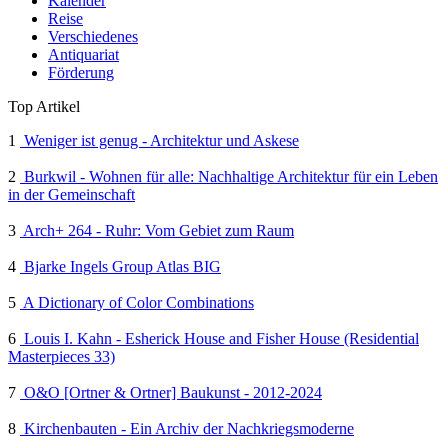
Kalender
Reise
Verschiedenes
Antiquariat
Förderung
Top Artikel
1
Weniger ist genug - Architektur und Askese
2
Burkwil - Wohnen für alle: Nachhaltige Architektur für ein Leben
in der Gemeinschaft
3
Arch+ 264 - Ruhr: Vom Gebiet zum Raum
4
Bjarke Ingels Group Atlas BIG
5
A Dictionary of Color Combinations
6
Louis I. Kahn - Esherick House and Fisher House (Residential
Masterpieces 33)
7
O&O [Ortner & Ortner] Baukunst - 2012-2024
8
Kirchenbauten - Ein Archiv der Nachkriegsmoderne