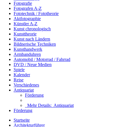
Fotografie
Fotografen A-Z
Fototechnik / Fototheorie
Aktfotographie
Künstler A-Z
Kunst chronologisch
Kunsttheorie
Kunst nach Ländern
Bildnerische Techniken
Kunsthandwerk
Armbanduhren
Automobil / Motorrad / Fahrrad
DVD / Neue Medien
Spiele
Kalender
Reise
Verschiedenes
Antiquariat
Förderung
Mehr Details:
Antiquariat
Förderung
Startseite
Architekturführer