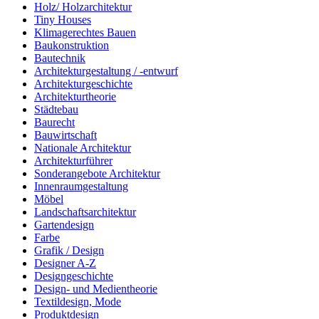
Holz/ Holzarchitektur
Tiny Houses
Klimagerechtes Bauen
Baukonstruktion
Bautechnik
Architekturgestaltung / -entwurf
Architekturgeschichte
Architekturtheorie
Städtebau
Baurecht
Bauwirtschaft
Nationale Architektur
Architekturführer
Sonderangebote Architektur
Innenraumgestaltung
Möbel
Landschaftsarchitektur
Gartendesign
Farbe
Grafik / Design
Designer A-Z
Designgeschichte
Design- und Medientheorie
Textildesign, Mode
Produktdesign