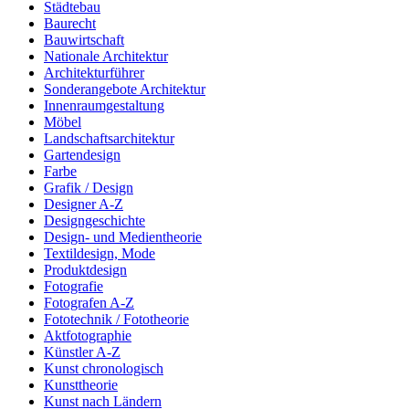
Städtebau
Baurecht
Bauwirtschaft
Nationale Architektur
Architekturführer
Sonderangebote Architektur
Innenraumgestaltung
Möbel
Landschaftsarchitektur
Gartendesign
Farbe
Grafik / Design
Designer A-Z
Designgeschichte
Design- und Medientheorie
Textildesign, Mode
Produktdesign
Fotografie
Fotografen A-Z
Fototechnik / Fototheorie
Aktfotographie
Künstler A-Z
Kunst chronologisch
Kunsttheorie
Kunst nach Ländern