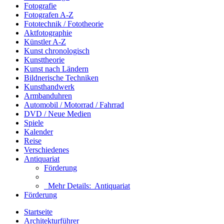
Fotografie
Fotografen A-Z
Fototechnik / Fototheorie
Aktfotographie
Künstler A-Z
Kunst chronologisch
Kunsttheorie
Kunst nach Ländern
Bildnerische Techniken
Kunsthandwerk
Armbanduhren
Automobil / Motorrad / Fahrrad
DVD / Neue Medien
Spiele
Kalender
Reise
Verschiedenes
Antiquariat
Förderung
Mehr Details:
Antiquariat
Förderung
Startseite
Architekturführer