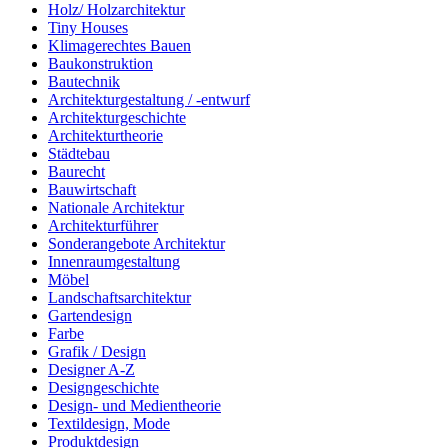
Holz/ Holzarchitektur
Tiny Houses
Klimagerechtes Bauen
Baukonstruktion
Bautechnik
Architekturgestaltung / -entwurf
Architekturgeschichte
Architekturtheorie
Städtebau
Baurecht
Bauwirtschaft
Nationale Architektur
Architekturführer
Sonderangebote Architektur
Innenraumgestaltung
Möbel
Landschaftsarchitektur
Gartendesign
Farbe
Grafik / Design
Designer A-Z
Designgeschichte
Design- und Medientheorie
Textildesign, Mode
Produktdesign