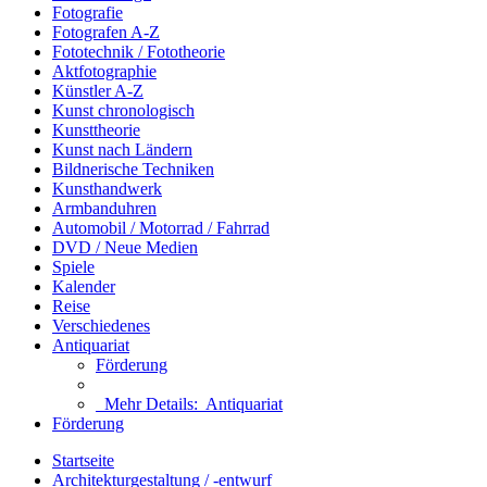
Fotografie
Fotografen A-Z
Fototechnik / Fototheorie
Aktfotographie
Künstler A-Z
Kunst chronologisch
Kunsttheorie
Kunst nach Ländern
Bildnerische Techniken
Kunsthandwerk
Armbanduhren
Automobil / Motorrad / Fahrrad
DVD / Neue Medien
Spiele
Kalender
Reise
Verschiedenes
Antiquariat
Förderung
Mehr Details:
Antiquariat
Förderung
Startseite
Architekturgestaltung / -entwurf