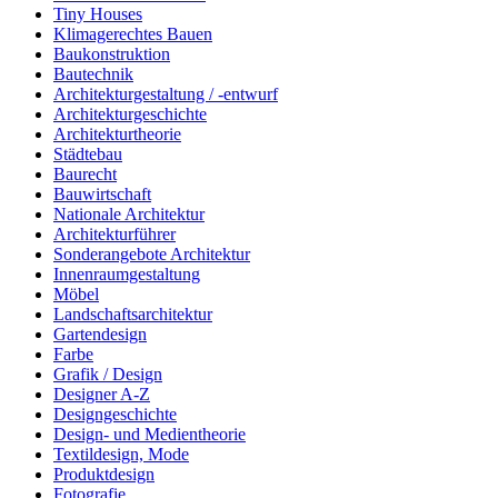
Tiny Houses
Klimagerechtes Bauen
Baukonstruktion
Bautechnik
Architekturgestaltung / -entwurf
Architekturgeschichte
Architekturtheorie
Städtebau
Baurecht
Bauwirtschaft
Nationale Architektur
Architekturführer
Sonderangebote Architektur
Innenraumgestaltung
Möbel
Landschaftsarchitektur
Gartendesign
Farbe
Grafik / Design
Designer A-Z
Designgeschichte
Design- und Medientheorie
Textildesign, Mode
Produktdesign
Fotografie