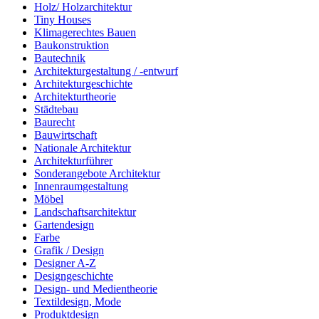
Holz/ Holzarchitektur
Tiny Houses
Klimagerechtes Bauen
Baukonstruktion
Bautechnik
Architekturgestaltung / -entwurf
Architekturgeschichte
Architekturtheorie
Städtebau
Baurecht
Bauwirtschaft
Nationale Architektur
Architekturführer
Sonderangebote Architektur
Innenraumgestaltung
Möbel
Landschaftsarchitektur
Gartendesign
Farbe
Grafik / Design
Designer A-Z
Designgeschichte
Design- und Medientheorie
Textildesign, Mode
Produktdesign