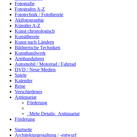
Fotografie
Fotografen A-Z
Fototechnik / Fototheorie
Aktfotographie
Künstler A-Z
Kunst chronologisch
Kunsttheorie
Kunst nach Ländern
Bildnerische Techniken
Kunsthandwerk
Armbanduhren
Automobil / Motorrad / Fahrrad
DVD / Neue Medien
Spiele
Kalender
Reise
Verschiedenes
Antiquariat
Förderung
Mehr Details:
Antiquariat
Förderung
Startseite
Architekturgestaltung / -entwurf