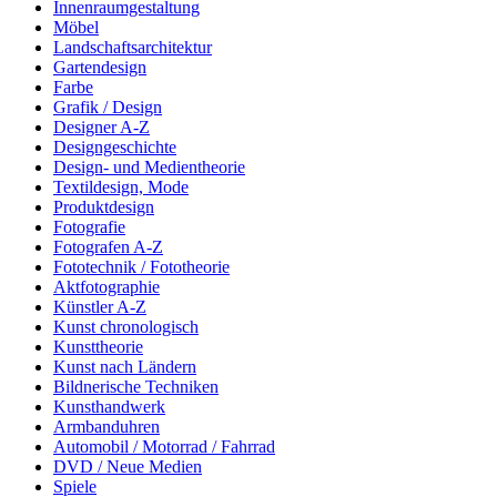
Innenraumgestaltung
Möbel
Landschaftsarchitektur
Gartendesign
Farbe
Grafik / Design
Designer A-Z
Designgeschichte
Design- und Medientheorie
Textildesign, Mode
Produktdesign
Fotografie
Fotografen A-Z
Fototechnik / Fototheorie
Aktfotographie
Künstler A-Z
Kunst chronologisch
Kunsttheorie
Kunst nach Ländern
Bildnerische Techniken
Kunsthandwerk
Armbanduhren
Automobil / Motorrad / Fahrrad
DVD / Neue Medien
Spiele