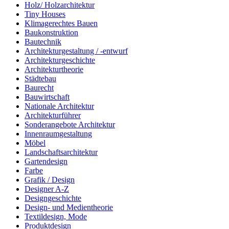
Holz/ Holzarchitektur
Tiny Houses
Klimagerechtes Bauen
Baukonstruktion
Bautechnik
Architekturgestaltung / -entwurf
Architekturgeschichte
Architekturtheorie
Städtebau
Baurecht
Bauwirtschaft
Nationale Architektur
Architekturführer
Sonderangebote Architektur
Innenraumgestaltung
Möbel
Landschaftsarchitektur
Gartendesign
Farbe
Grafik / Design
Designer A-Z
Designgeschichte
Design- und Medientheorie
Textildesign, Mode
Produktdesign