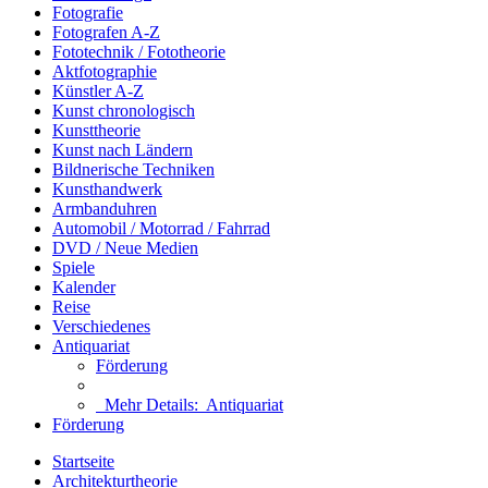
Fotografie
Fotografen A-Z
Fototechnik / Fototheorie
Aktfotographie
Künstler A-Z
Kunst chronologisch
Kunsttheorie
Kunst nach Ländern
Bildnerische Techniken
Kunsthandwerk
Armbanduhren
Automobil / Motorrad / Fahrrad
DVD / Neue Medien
Spiele
Kalender
Reise
Verschiedenes
Antiquariat
Förderung
Mehr Details:
Antiquariat
Förderung
Startseite
Architekturtheorie