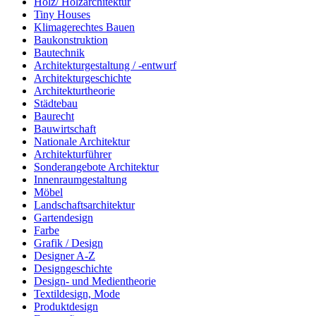
Holz/ Holzarchitektur
Tiny Houses
Klimagerechtes Bauen
Baukonstruktion
Bautechnik
Architekturgestaltung / -entwurf
Architekturgeschichte
Architekturtheorie
Städtebau
Baurecht
Bauwirtschaft
Nationale Architektur
Architekturführer
Sonderangebote Architektur
Innenraumgestaltung
Möbel
Landschaftsarchitektur
Gartendesign
Farbe
Grafik / Design
Designer A-Z
Designgeschichte
Design- und Medientheorie
Textildesign, Mode
Produktdesign