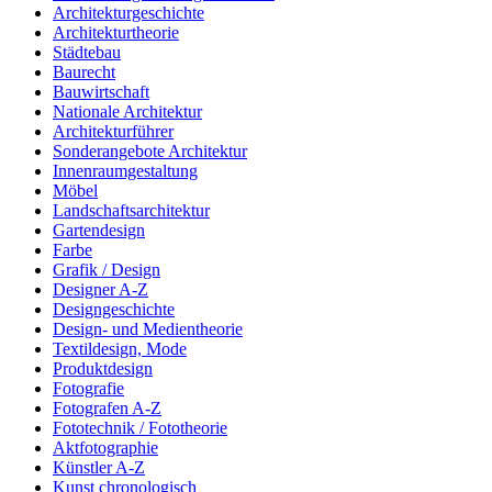
Architekturgeschichte
Architekturtheorie
Städtebau
Baurecht
Bauwirtschaft
Nationale Architektur
Architekturführer
Sonderangebote Architektur
Innenraumgestaltung
Möbel
Landschaftsarchitektur
Gartendesign
Farbe
Grafik / Design
Designer A-Z
Designgeschichte
Design- und Medientheorie
Textildesign, Mode
Produktdesign
Fotografie
Fotografen A-Z
Fototechnik / Fototheorie
Aktfotographie
Künstler A-Z
Kunst chronologisch