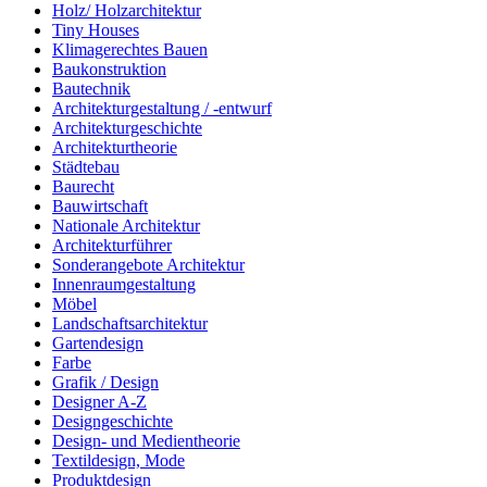
Holz/ Holzarchitektur
Tiny Houses
Klimagerechtes Bauen
Baukonstruktion
Bautechnik
Architekturgestaltung / -entwurf
Architekturgeschichte
Architekturtheorie
Städtebau
Baurecht
Bauwirtschaft
Nationale Architektur
Architekturführer
Sonderangebote Architektur
Innenraumgestaltung
Möbel
Landschaftsarchitektur
Gartendesign
Farbe
Grafik / Design
Designer A-Z
Designgeschichte
Design- und Medientheorie
Textildesign, Mode
Produktdesign