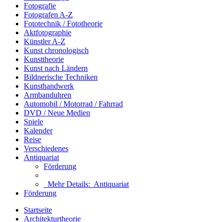
Fotografie
Fotografen A-Z
Fototechnik / Fototheorie
Aktfotographie
Künstler A-Z
Kunst chronologisch
Kunsttheorie
Kunst nach Ländern
Bildnerische Techniken
Kunsthandwerk
Armbanduhren
Automobil / Motorrad / Fahrrad
DVD / Neue Medien
Spiele
Kalender
Reise
Verschiedenes
Antiquariat
Förderung
Mehr Details:
Antiquariat
Förderung
Startseite
Architekturtheorie